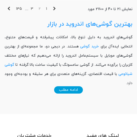
قبلی
بعدی
135
3
2
1
نمایش 21 تا 40 از 2700 مورد
…
بهترین گوشی‌های اندروید در بازار
گوشی‌های اندروید به دلیل تنوع بالا، امکانات پیشرفته و قیمت‌های متنوع،
انتخابی ایده‌آل برای
خرید گوشی
هستند. در دیجی دو، ما مجموعه‌ای از بهترین
گوشی‌های موبایل با سیستم‌عامل اندروید را ارائه می‌دهیم که نیازهای مختلف
کاربران را برآورده می‌کند. از گوشی سامسونگ با کیفیت ساخت بالا گرفته تا
گوشی
شیائومی
با قیمت اقتصادی، گزینه‌های متعددی برای هر سلیقه و بودجه‌ای وجود
دارد.
ادامه مطلب
چرا گوشی اندروید بخریم؟
گوشی‌های اندروید به دلیل انعطاف‌پذیری و تنوع در مدل‌ها و برندها، انتخابی
محبوب برای کاربران هستند. این دستگاه‌ها با امکانات پیشرفته مانند دوربین‌های
باکیفیت، پردازنده‌های قدرتمند و باتری‌های بادوام، تجربه‌ای بی‌نظیر ارائه می‌دهند.
اگر قصد خرید گوشی اندروید را دارید، در دیجی دو می‌توانید مدل‌های متنوعی از
لینک های مفید
خدمات مشتریان