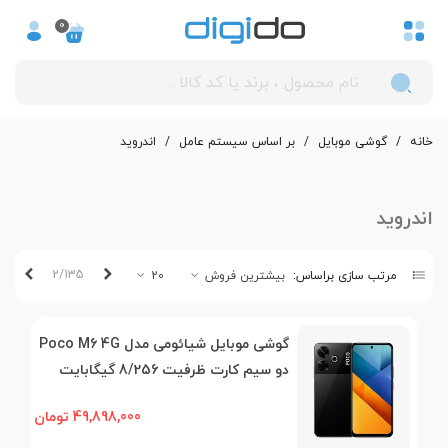
0
خانه
/
گوشی موبایل
/
بر اساس سیستم عامل
/
اندروید
اندروید
قبلی
بعدی
2/135
مرتب سازی براساس:
بیشترین فروش
20
گوشی موبایل شیائومی مدل Poco M6 4G
دو سیم کارت ظرفیت 8/256 گیگابایت
49,898,000 تومان