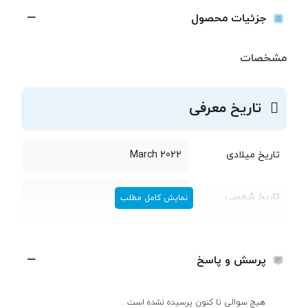
جزئیات محصول
مشخصات
تاریخ معرفی
تاریخ میلادی
March 2022
تاریخ شمسی
اسفند 1400
نمایش کامل مطلب
طراحی
پرسش و پاسخ
طول و عرض
164.5x76.9 میلی متر
هیچ سوالی تا کنون پرسیده نشده است .