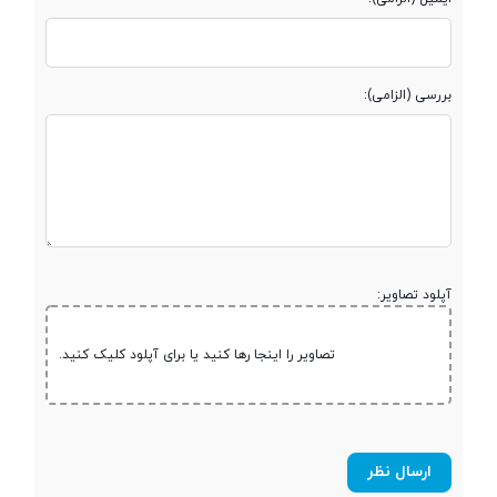
پشتیبانی از کارت
microSDXC
حافظه جانبی
بررسی (الزامی):
صفحه نمایش
صفحه نمایش
رنگی
آپلود تصاویر:
صفحه نمایش
تصاویر را اینجا رها کنید یا برای آپلود کلیک کنید.
لمسی
نوع صفحه نمایش
PLS TFT