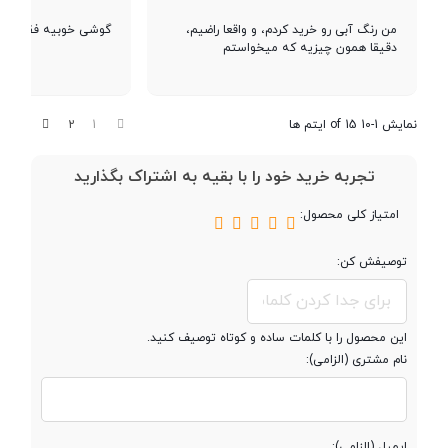
پردازنده ‌مرکزی
هشت هسته ای
من رنگ آبی رو خرید کردم، و واقعا راضیم،
گوشی خوبیه فقط برا
دقیقا همون چیزیه که میخواستم
فرکانس پردازنده
4x2.4 GHz Kryo 265 Gold & 4x1.9
‌مرکزی
GHz Kryo 265 Silver
قبلی
بعدی
2
1
نمایش 1-10 of 15 ایتم ها
پردازنده گرافیکی
Adreno 610
تجربه خرید خود را با بقیه به اشتراک بگذارید
امتیاز کلی محصول:
حافظه
توصیفش کن:
حافظه داخلی
128 گیگابایت
این محصول را با کلمات ساده و کوتاه توصیف کنید.
نام مشتری (الزامی):
نوع حافظه داخلی
eMMC 5.1
مقدار RAM
6 گیگابایت
ایمیل (الزامی):