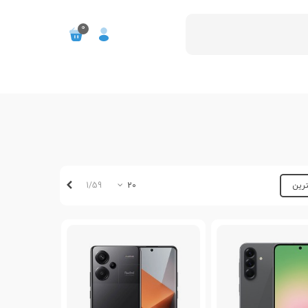
0
بعدی
1/59
ترین
20