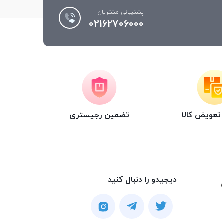
پشتیبانی مشتریان
02162706000
عویض کالا
تضمین رجیستری
دیجیدو را دنبال کنید