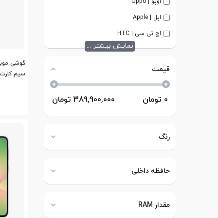
اوپو | Oppo
اپل | Apple
اچ تی سی | HTC
نمایش بیشتر ...
قیمت
سیم کارت ظرفیت 12
0
تومان
389,900,000
تومان
رنگ
حافظه داخلی
مقدار RAM