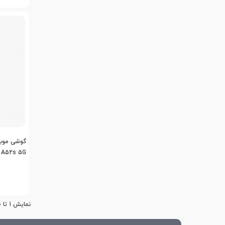
G
8/256 گیگابایت
نمایش 1 تا 20 از 1161 مورد