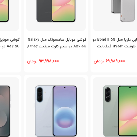
اضافه به مقایسه
اضافه به مقایسه
اض
گوشی موبایل داریا مدل Bond II 5G دو
گوشی موبایل سامسونگ مدل Galaxy
12/5 گیگابایت
A56 5G دو سیم کارت ظرفیت 8/256
گیگابایت
گیگابایت
69,989,000 تومان
93,998,000 تومان