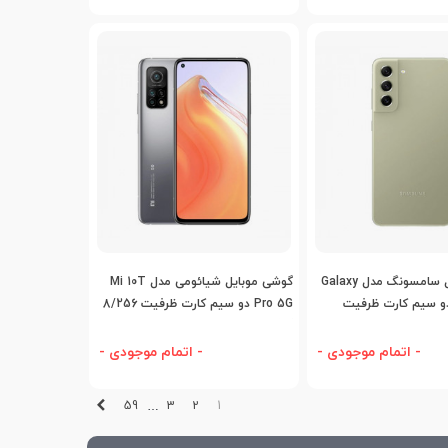
افه به مقایسه
اضافه به مقایسه
گوشی موبایل سامسونگ مدل Galaxy
گوشی موبایل شیائومی مدل Mi 10T
S21 FE  دو سیم کارت ظرفیت
Pro 5G دو سیم کارت ظرفیت 8/256
گیگابایت
- اتمام موجودی -
- اتمام موجودی -
بعدی
59
3
2
1
…