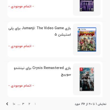
- اتمام موجودی -
بازی Jumanji: The Video Game برای پلی
استیشن 5
- اتمام موجودی -
بازی Crysis Remastered برای نینتندو
سوییچ
- اتمام موجودی -
بعدی
10
3
2
1
نمایش 1 تا 20 از 196 مورد
…