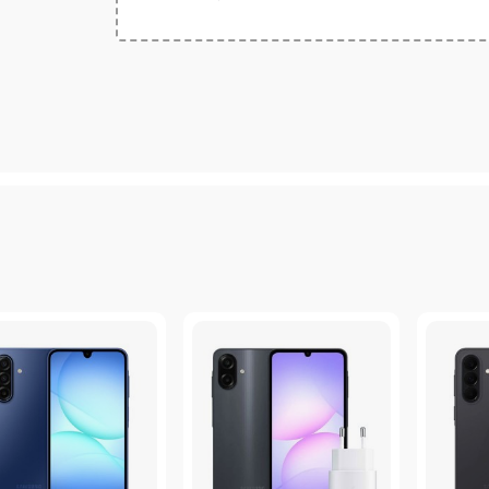
می‌کند. دوربین سلفی A12 هم باکیفیت ۸ مگاپیکسل و گشودگی دریچه دیافراگم f/2.2، در ثبت عک
HSD