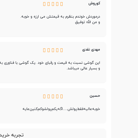
کوروش
مقدار RAM
4 گیگابایت
درموردش خوندم بنظرم به قیمتش می ارزه و خوبه.
و من الله توفیق
پشتیبانی از کارت حافظه
microSDXC
جانبی
مهدی نقدی
صفحه نمایش
این گوشی نسبت به قیمت و رقبای خود .یک گوشی با فناوری به
و بسیار عالی میباشد.
صفحه نمایش رنگی
حسین
صفحه نمایش لمسی
خوبه‌عالیه‌فقط‌پولش.....اگه‌یکم‌پولشو‌کم‌کنین‌عایه
نوع صفحه نمایش
PLS IPS
تجربه خرید 