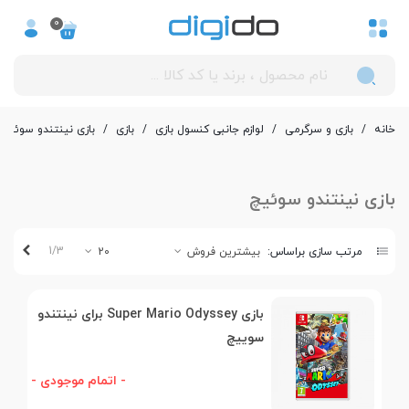
0
خانه
/
بازی و سرگرمی
/
لوازم جانبی کنسول بازی
/
بازی
/
بازی نینتندو سوئیچ
بازی نینتندو سوئیچ
بعدی
1/3
مرتب سازی براساس:
بیشترین فروش
20
بازی Super Mario Odyssey برای نینتندو
سوییچ
- اتمام موجودی -