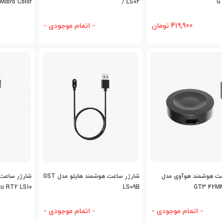
Mibro Color
/ LS02
G
419,900 تومان
- اتمام موجودی -
اضافه به مقایسه
اضافه به مقایسه
اض
ت هوشمند هوآوی مدل
شارژر ساعت هوشمند هایلو مدل GST
شارژر ساعت 
ou RT2 LS10
LS09B
GT3 42M
- اتمام موجودی -
- اتمام موجودی -