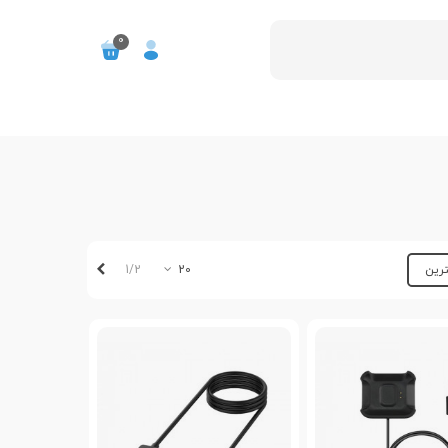
0
بعدی
1/2
ترین
20