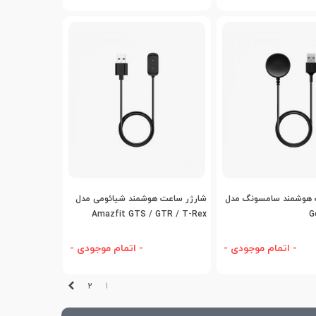
افه به مقایسه
اضافه به مقایسه
 هوشمند سامسونگ مدل
شارژر ساعت هوشمند شیائومی مدل
Amazfit GTS / GTR / T-Rex
G
- اتمام موجودی -
- اتمام موجودی -
بعدی
2
1