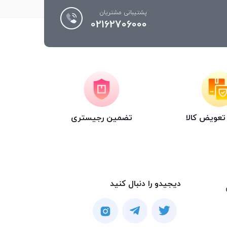
پشتیبانی مشتریان
02162706000
عویض کالا
تضمین رجیستری
دیجیدو را دنبال کنید