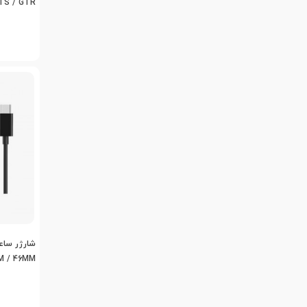
TS / GTR
شارژر ساع
M / 46MM