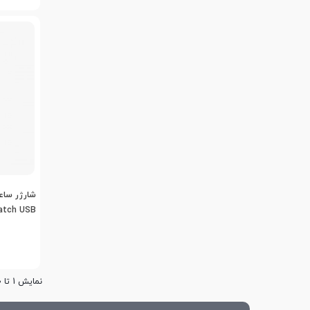
شارژر ساع
Watch USB
Charger
نمایش 1 تا 20 از 33 مورد