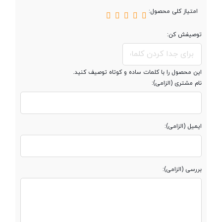
امتیاز کلی محصول:
صفحه نمایش
توصیفش کن:
صفحه نمایش
رنگی
این محصول را با کلمات ساده و کوتاه توصیف کنید.
نام مشتری (الزامی):
صفحه نمایش
لمسی
ایمیل (الزامی):
نوع صفحه نمایش
Super AMOLED
ظاهر زیبا، از بیرون ظریف و از درون بزرگ!
هر چیزی که شما از یک گوشی هوشمند انتظار دارید در بدنه ی باریک A31
اندازه صفحه
6.4 اینچ
نهفته است! در این دستگاه که ضخامتی تنها به اندازه­ ی 8.6 میلی متر دارد
بررسی (الزامی):
نمایش
یک باتری بسیار قدرتمند و بزرگ جا گرفته است. سامسونگ A31 با وجود
نمایشگر بزرگش در دسته بندی گوشی های بزرگ قرار می­ گیرد اما به لطف
رزولوشن صفحه
1080x2400 پیکسل
ضخامت و حاشیه های بسیار کم به راحتی در دست شما جا خواهد گرفت.
نمایش