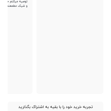
توصیه میکنم حتما ب
صفحه نمایش دارای 16 میلیون رنگ و قابلیت ساپورت لمس چند نقطه به
و شیک مطمعنم از خ
پردازنده گرافیکی
Mali-G52 MC2
صورت همزمان است. حاشیه ­ها در این مدل بسیار کم است. در واقع این
صفحه نمایش 84.9 درصد از نسبت صفحه نمایش به بدنه ­ی گوشی را
تشکیل می ­دهد.
حافظه
لذا اسکرین تمام صفحه ­ی گوشی A31 با نمایش تمام صفحه­ اش لذت
تماشای فیلم و بازی کردن را برای کاربرانش چندین و چند برابر خواهد کرد.
حافظه داخلی
128 گیگابایت
رزولوشن این میان رده­ ی جدید سامسونگ به اندازه ­ی 1080 * 2400 است.
خبر بسیار خوب برای طرفداران سری A سامسونگ این است که بر خلاف
نوع حافظه داخلی
eMMC 5.1
گوشی سامسونگ A30s این گوشی دارای تراکم پیکسلی به اندازه­ ی 411
پیکسل در هر اینج است. بنابراین صفحه نمایش گوشی گکسی A31 تصاویر را
مقدار RAM
4 گیگابایت
شارپ تر و با جزئیات بسیار بالاتر به نمایش خواهد گذاشت.
پشتیبانی از کارت
microSDXC
حافظه جانبی
تجربه خرید خود را با بقیه به اشتراک بگذارید