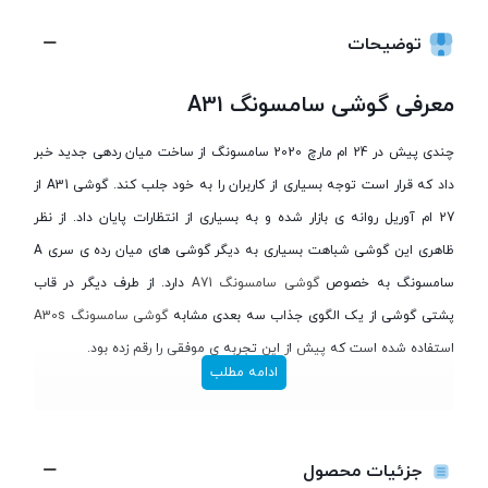
توضیحات
معرفی گوشی سامسونگ A31
چندی پیش در 24 ام مارچ 2020 سامسونگ از ساخت میان رده­ی جدید خبر
داد که قرار است توجه بسیاری از کاربران را به خود جلب کند. گوشی A31 از
27­ ام آوریل روانه­ ی بازار شده و به بسیاری از انتظارات پایان داد. از نظر
ظاهری این گوشی شباهت بسیاری به دیگر گوشی­ های میان رده­ ی سری A
سامسونگ به خصوص
گوشی سامسونگ A71
دارد. از طرف دیگر در قاب
پشتی گوشی از یک الگوی جذاب سه بعدی مشابه
گوشی سامسونگ A30s
استفاده شده است که پیش از این تجربه­ ی موفقی را رقم زده بود.
ادامه مطلب
جزئیات محصول