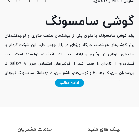
بعدی
29
3
2
1
نمایش 1 تا 20 از 569 مورد
…
گوشی سامسونگ
برند
گوشی سامسونگ
به‌عنوان یکی از پیشگامان صنعت فناوری و تولیدکنندگان
برتر گوشی‌های هوشمند، جایگاه ویژه‌ای در بازار جهانی دارد. این شرکت کره‌ای با
سابقه‌ای طولانی در نوآوری و ارائه محصولات باکیفیت، توانسته است طیف
گسترده‌ای از کاربران را جذب کند. از گوشی‌های اقتصادی سری Galaxy A تا
پرچم‌داران سری Galaxy S و گوشی‌های تاشو سری Galaxy Z، سامسونگ نیازهای
مختلف کاربران را پوشش می‌دهد. در این مقاله، به بررسی تاریخچه برند،
ادامه مطلب
ویژگی‌های کلیدی و جدیدترین مدل‌های
گوشی سامسونگ
در سال 2025 می‌پردازیم.
تاریخچه برند سامسونگ
سامسونگ در سال 1938 توسط لی بیونگ-چول تأسیس شد و ابتدا در حوزه‌های
لینک های مفید
خدمات مشتریان
تجاری مانند مواد غذایی و نساجی فعالیت می‌کرد. ورود به صنعت الکترونیک در