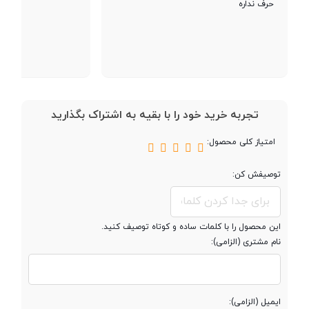
حرف نداره
فرکانس پردازنده
2x2.2 GHz Kryo 470 Gold & 6x1.8
‌مرکزی
GHz Kryo 470 Silver
آشنایی مختصر با نرم‌افزار و سخت‌افزار گلکسی A71
گلکسی A71 با چیپست اسنپ دراگون 765 و 6 گیگابایت رم عرضه می‌شود.
پردازنده گرافیکی
Adreno 618
در این گوشی 128 گیگابایت فضای ذخیره‌سازی وجود دارد که حدود 108
گیگابایت آن برای شما قابل‌استفاده خواهد بود. البته به کمک کارت حافظه
تجربه خرید خود را با بقیه به اشتراک بگذارید
می‌توانید این میزان را تا 1 ترابایت هم افزایش دهید. عملکرد گوشی نسبت
امتیاز کلی محصول:
حافظه
به قیمت آن مناسب است؛ A71 بدون هیچ مشکلی می‌تواند چند برنامه را
به‌صورت هم‌زمان اجرا کند، بدون هیچ کاهش سرعتی. گلکسی A71 با اندروید
توصیفش کن:
حافظه داخلی
128 گیگابایت
10 به همراه رابط کاربری OneUI 2 سامسونگ عرضه می‌شود. درحالی‌که
بسیاری از تولیدکنندگان در چند سال گذشته به سمت مدل‌های اندرویدی
این محصول را با کلمات ساده و کوتاه توصیف کنید.
مقدار RAM
8 گیگابایت
جدیدتر گرایش داشته‌اند، سامسونگ همچنان یک رابط کاربری بسیار
نام مشتری (الزامی):
سفارشی‌سازی شده را ارائه می‌دهد. در این رابط می‌توانید آیکون برنامه‌ها را
پشتیبانی از کارت
microSDXC
تغییر دهید، محل قرارگیری برنامه‌ها و چینش آنها را عوض کنید و طبق
حافظه جانبی
سلیقه خود بچینید. البته این به‌هیچ‌وجه بد نیست، مگر اینکه در
ایمیل (الزامی):