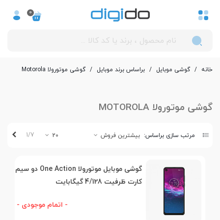
0
خانه
/
گوشی موبایل
/
بر‌اساس برند موبایل
/
گوشی موتورولا Motorola
گوشی موتورولا MOTOROLA
بعدی
1/7
مرتب سازی براساس:
بیشترین فروش
20
گوشی موبایل موتورولا One Action دو سیم
کارت ظرفیت 4/128 گیگابایت
- اتمام موجودی -