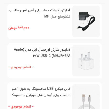
آداپتور ۶ ولت ۵۰۰ میلی آمپر امرن مناسب
فشارسنج مدل M4
939,000 تومان
آداپتور شارژر اورجینال اپل مدل (Apple
20W USB-C (MHJF3B/A
- اتمام موجودی -
کابل میکرو USB سامسونگ به طول 1 متر
مناسب برای گوشی های موبایل سامسونگ
- اتمام موجودی -