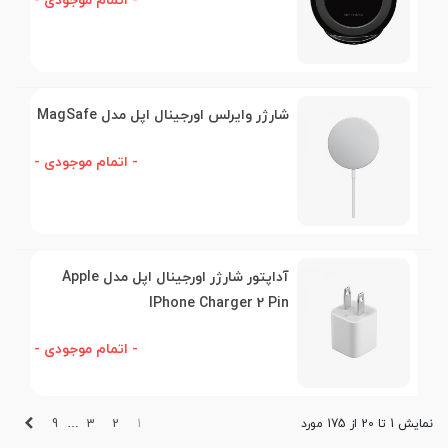
- اتمام موجودی -
شارژر وایرلس اورجینال اپل مدل MagSafe
- اتمام موجودی -
آداپتور شارژر اورجینال اپل مدل Apple
IPhone Charger 2 Pin
- اتمام موجودی -
بعدی
9
3
2
1
نمایش 1 تا 20 از 175 مورد
…