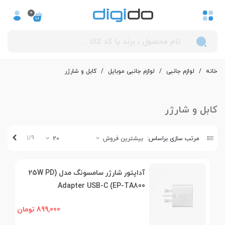
0
خانه
/
لوازم جانبی
/
لوازم جانبی موبایل
/
کابل و شارژر
کابل و شارژر
بعدی
1/9
مرتب سازی براساس:
بیشترین فروش
20
آداپتور شارژر سامسونگ مدل (25W PD
Adapter USB-C (EP-TA800
899,000 تومان