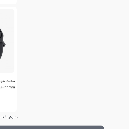
ساعت هوش
910 44mm
نمایش 1 تا 20 از 45 مورد