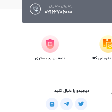
پشتیبانی مشتریان
02162706000
عویض کالا
تضمین رجیستری
دیجیدو را دنبال کنید