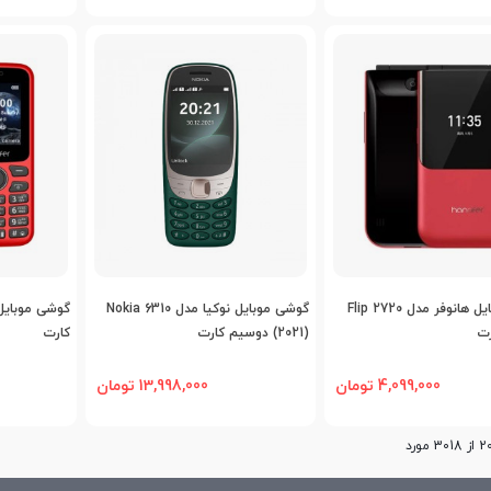
اضافه به مقایسه
اضافه به مقایسه
اض
گوشی موبایل هانوفر مدل 2720 Flip
گوشی موبایل نوکیا مدل Nokia 6310
رت
(2021) دوسیم کارت
کارت
4,099,000 تومان
13,998,000 تومان