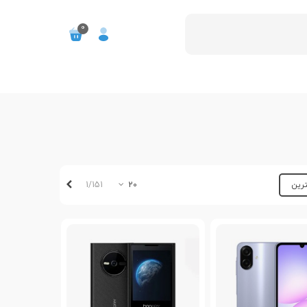
0
بعدی
1/151
ترین
20