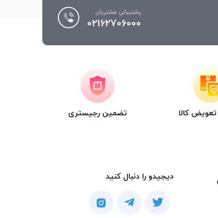
پشتیبانی مشتریان
02162706000
عویض کالا
تضمین رجیستری
دیجیدو را دنبال کنید