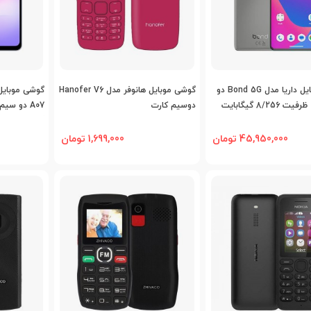
اضافه به مقایسه
اضافه به مقایسه
اض
گوشی موبایل داریا مدل Bond 5G دو
گوشی موبایل هانوفر مدل Hanofer V6
8/25 گیگابایت
دوسیم کارت
گیگابایت
45,950,000 تومان
1,699,000 تومان