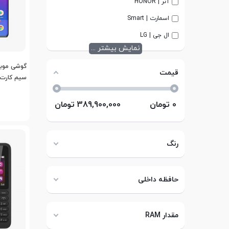
آنر | HONOR
اسمارت | Smart
ال جی | LG
نمایش بیشتر ...
قیمت
سیم کارت ظرفیت 6
0
تومان
389,900,000
تومان
رنگ
حافظه داخلی
مقدار RAM