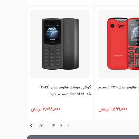
افه به مقایسه
اضافه به مقایسه
گوشی موبایل هانوفر مدل 330 دوسیم
گوشی موبایل هانوفر مدل (2021)
Hanofer 105 دوسیم کارت
1,599,000 تومان
2,098,000 تومان
بعدی
151
3
2
1
…