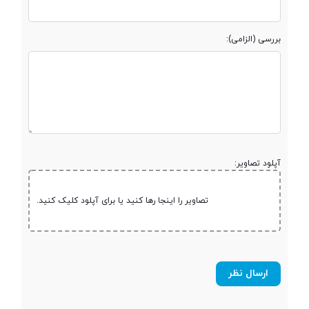
صفحه نمایش
بررسی (الزامی):
صفحه نمایش
رنگی
نوع صفحه نمایش
TFT
آپلود تصاویر:
اندازه صفحه
1.77 اینچ
نمایش
تصاویر را اینجا رها کنید یا برای آپلود کلیک کنید.
رزولوشن صفحه
2460x1080 پیکسل
نمایش
تراکم پیکسلی
111~