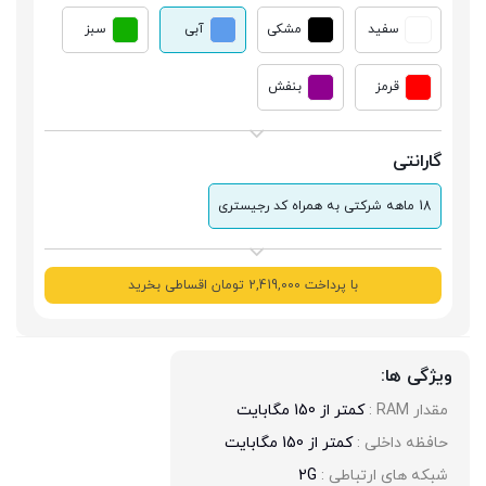
سفید
مشکی
آبی
سبز
قرمز
بنفش
گارانتی
18 ماهه شرکتی به همراه کد رجیستری
با پرداخت 2,419,000 تومان اقساطی بخرید
ویژگی ها:
مقدار RAM : 
کمتر از 150 مگابایت
حافظه داخلی : 
کمتر از 150 مگابایت
شبکه های ارتباطی : 
2G