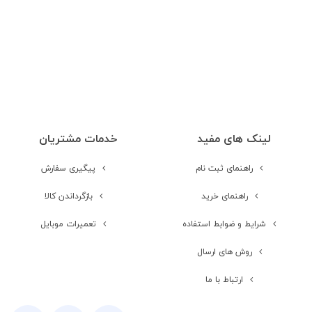
رادیو
دوربین
دوربین
تک دوربین
لینک های مفید
خدمات مشتریان
مشخصات دوربین
0.03MP
راهنمای ثبت نام
پیگیری سفارش
مشخصات دوربین
0.03MP
راهنمای خرید
بازگرداندن کالا
اول
شرایط و ضوابط استفاده
تعمیرات موبایل
روش های ارسال
صدا
ارتباط با ما