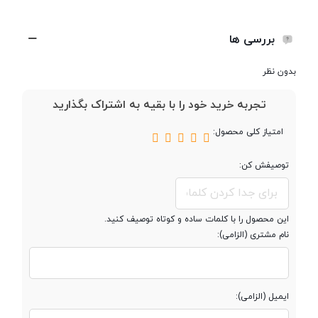
تراشه
MTK6261M
بررسی ها
بدون نظر
حافظه
تجربه خرید خود را با بقیه به اشتراک بگذارید
حافظه داخلی
کمتر از 150 مگابایت
امتیاز کلی محصول:
توصیفش کن:
مقدار RAM
کمتر از 150 مگابایت
پشتیبانی از کارت
microSD
این محصول را با کلمات ساده و کوتاه توصیف کنید.
حافظه جانبی
نام مشتری (الزامی):
محفظه جداگانه
کارت حافظه
ایمیل (الزامی):