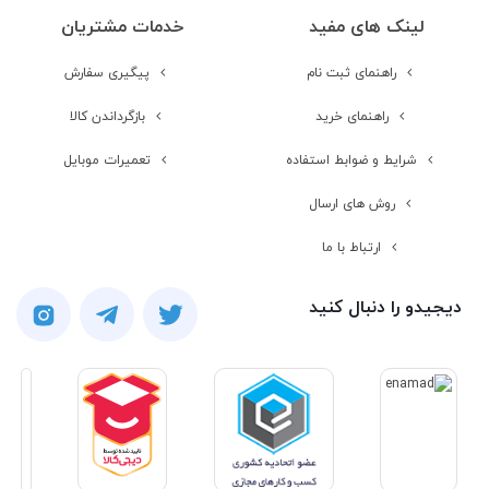
ورودی جک 3.5
لینک های مفید
خدمات مشتریان
میلیمتری صدا
راهنمای ثبت نام
پیگیری سفارش
راهنمای خرید
بازگرداندن کالا
امکانات نرم افزاری
شرایط و ضوابط استفاده
تعمیرات موبایل
پشتیبانی از زبان
روش های ارسال
فارسی
ارتباط با ما
دیجیدو را دنبال کنید
باتری
باتری قابل تعویض
توسط کاربر
نوع باتری
لیتیوم یون