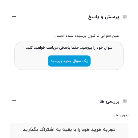
طراحی
پرسش و پاسخ
طول و عرض
121x50 میلی متر
هیچ سوالی تا کنون پرسیده نشده است .
سوال خود را بپرسید. حتما پاسخی دریافت خواهید کنید
ضخامت
14.5 میلی متر
یک سوال جدید بپرسید
وزن
57 گرم
ساختار بدنه
بدنه پلاستیکی دارای چراغ‌قوه
بررسی ها
تعداد سیم کارت
دو سیم کارت
بدون نظر
تجربه خرید خود را با بقیه به اشتراک بگذارید
حافظه