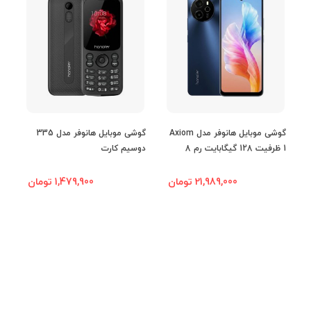
شبکه 2G
رادیو
دوربین
گوشی موبایل هانوفر مدل Axiom
گوشی موبایل هانوفر مدل 335
1 ظرفیت 128 گیگابایت رم 8
دوسیم کارت
دو
گیگابایت
دوربین
21,989,000 تومان
1,479,900 تومان
صدا
بلندگو