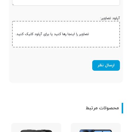
رزولوشن صفحه
120x160 پیکسل
آپلود تصاویر:
نمایش
تصاویر را اینجا رها کنید یا برای آپلود کلیک کنید.
تراکم پیکسلی
111~
تعداد رنگ
65 هزار رنگ
مخابرات و ارتباطات
نوع سیم کارت
سایز اصلی (15 × 25 میلی‌متر)
محصولات مرتبط
شبکه های ارتباطی
2G