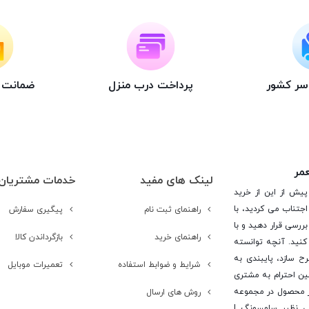
اسر کشور
پرداخت درب منزل
ضمانت ت
عمر
لینک های مفید
خدمات مشتریان
پیش از این از خرید
جتناب می کردید، با
راهنمای ثبت نام
پیگیری سفارش
ررسی قرار دهید و با
راهنمای خرید
بازگرداندن کالا
کنید. آنچه توانسته
رح سازد، پایبندی به
شرایط و ضوابط استفاده
تعمیرات موبایل
ن احترام به مشتری
 است. در این راستا این شرکت با تامین بیش از 15 هزار محصول در مجموعه
روش های ارسال
یی نظیر سامسونگ |