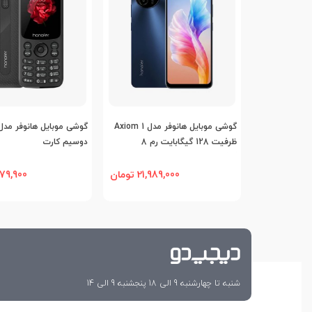
مخابرات و ارتباطات
شبکه های ارتباطی
2G
اضافه به مقایسه
اضافه به مقا
گوشی موبایل هانوفر مدل Axiom 1
شبکه 2G
ظرفیت 128 گیگابایت رم 8
دوسیم کارت
گیگابایت
21,989,000 تومان
1,479,900 ت
مشخصات شبکه 2G
GSM ۹۰۰ / ۱۸۰۰ برای هر دو سیم‌کارت
بلوتوث
رادیو
شنبه تا چهارشنبه 9 الی 18 پنجشنبه 9 الی 14
درگاه اتصال کابلی
USB Type-C