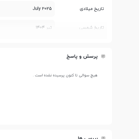
تاریخ میلادی
July 2025
تاریخ شمسی
تیر 1404
طراحی
پرسش و پاسخ
طول و عرض
132x50.2 میلی متر
هیچ سوالی تا کنون پرسیده نشده است .
ضخامت
15 میلی متر
وزن
90 گرم
ساختار بدنه
بدنه پلاستیکی
بررسی ها