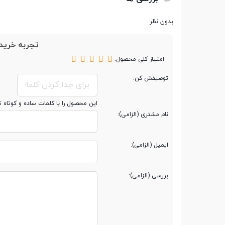
تعداد سیم کارت
دو سیم کارت
بدون نظر
تجربه خرید 
امتیاز کلی محصول:
حافظه
توصیفش کن:
حافظه داخلی
کمتر از 150 مگابایت
این محصول را با کلمات ساده و کوتاه 
نام مشتری (الزامی):
مقدار RAM
کمتر از 150 مگابایت
ایمیل (الزامی):
پشتیبانی از کارت حافظه
microSD
جانبی
بررسی (الزامی):
محفظه جداگانه کارت
حافظه