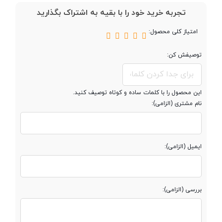
تجربه خرید خود را با بقیه به اشتراک بگذارید
پردازنده
امتیاز کلی محصول:
توصیفش کن:
تراشه
MTK62610
این محصول را با کلمات ساده و کوتاه توصیف کنید.
حافظه
نام مشتری (الزامی):
حافظه داخلی
کمتر از 150 مگابایت
ایمیل (الزامی):
مقدار RAM
کمتر از 150 مگابایت
بررسی (الزامی):
صفحه نمایش