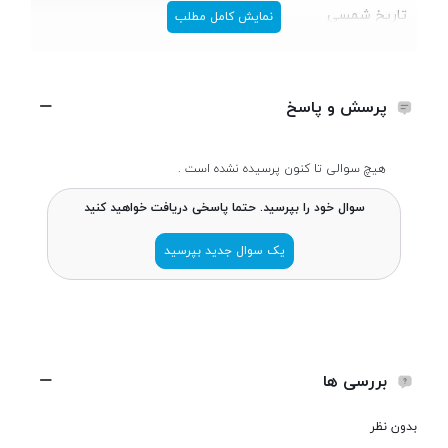
تاریخ شمسی
تیر 1404
نمایش کامل مطلب
طراحی
پرسش و پاسخ
طول و عرض
121x50 میلی متر
هیچ سوالی تا کنون پرسیده نشده است .
سوال خود را بپرسید. حتما پاسخی دریافت خواهید کنید
ضخامت
14.5 میلی متر
یک سوال جدید بپرسید
وزن
57 گرم
ساختار بدنه
بدنه پلاستیکی دارای چراغ‌قوه
بررسی ها
تعداد سیم کارت
دو سیم کارت
بدون نظر