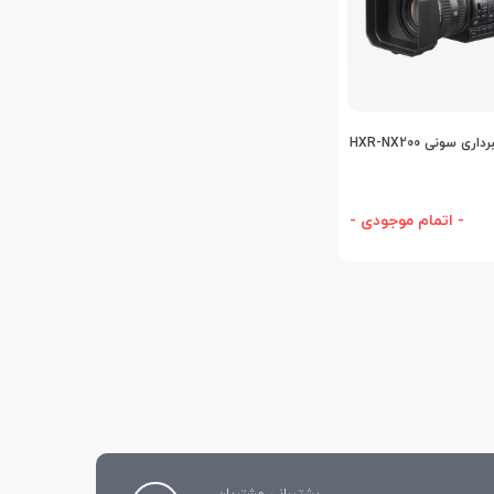
افه به مقایسه
ی سونی HXR-NX200
- اتمام موجودی -