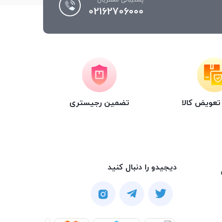
پشتیبانی مشتریان
02162706000
عویض کالا
تضمین رجیستری
دیجیدو را دنبال کنید