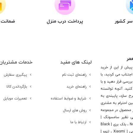
اسر کشور
پرداخت درب منزل
ضمانت ت
عمر
لینک های مفید
خدمات مشتریان
پیش از این از خرید
جتناب می کردید، با
راهنمای ثبت نام
پیگیری سفارش
ررسی قرار دهید و با
راهنمای خرید
بازگرداندن کالا
کنید. آنچه توانسته
رح سازد، پایبندی به
شرایط و ضوابط استفاده
تعمیرات موبایل
ن احترام به مشتری
 است. در این راستا این شرکت با تامین بیش از 15 هزار محصول در مجموعه
روش های ارسال
یی نظیر سامسونگ |
ارتباط با ما
Samsung ، اپل | Apple ، هوآوی | Huawei ، ال جی | LG ، نوکیا | Nokia ، بلک بری | Black
Berry ، اچ تی سی | Htc ، سونی | Sony ، آلکاتل | Alcatel ، شیائومی | Xiaomi ، لنوو |