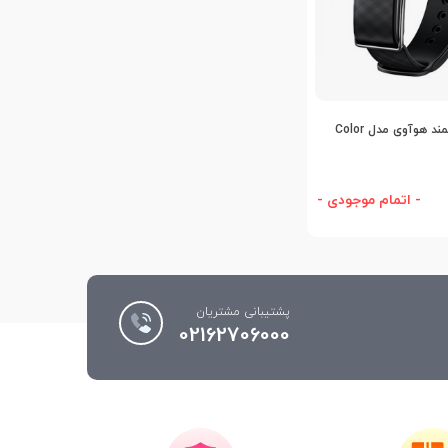
افه به مقایسه
دستبند هوشمند هوآوی مدل Color
- اتمام موجودی -
پشتیبانی مشتریان
02162706000