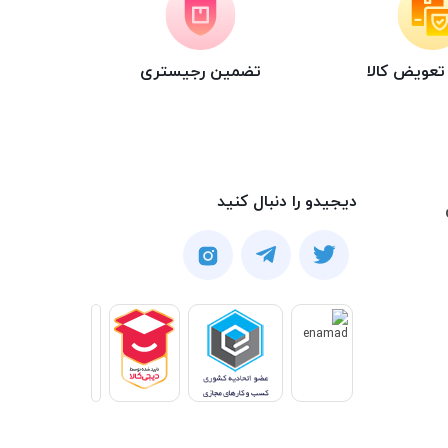
عویض کالا
تضمین رجیستری
دیجیدو را دنبال کنید