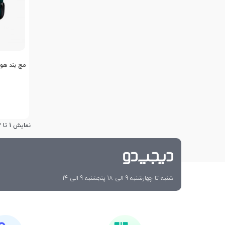
مچ بند هوشم
نمایش 1 تا 3 از 3 مورد
شنبه تا چهارشنبه 9 الی 18 پنجشنبه 9 الی 14