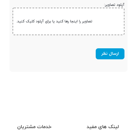
آپلود تصاویر:
باتری
تصاویر را اینجا رها کنید یا برای آپلود کلیک کنید.
ظرفیت باتری
65 دقیقه زمان شارژ کامل
قابلیت‌ها و امکانات مچ بند هوشمند هوآوی بند ۶
شما برای سینک شدن با مچ بند هوشمند هوآوی بند ۶، نیاز به برنامه
Huawei Health دارید؛ حداقل سیستم عامل مورد نیاز هم، اندروید ۶ یا IOS
9 است. البته این مچ بند هوشمند با گوشی های هوآوی و آنر، ارتباط
راحت‌تری خواهد داشت. هوآوی بند ۶، فاقد جی‌پی‌اس داخلی بوده که
موضوع جدی‌ای برای یک مچ بند، به حساب نمی‌آید و شما می‌توانید از
جی‌پی‌اس اسمارتفون خود به عنوان جایگزین استفاده کنید.
رابط کاربری بسیار ساده و البته با درون مایه مشکی رنگ برای این مچ بند
لینک های مفید
خدمات مشتریان
هوشمند درنظر گرفته شده که استفاده از آن، با درنظر داشتن کلید ناوبری در