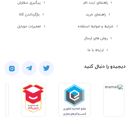
کنار مچ بند، حتی ساده‌تر هم می‌شود. هوآوی بند ۶، بر روی ۹۶ حالت
راهنمای ثبت نام
پیگیری سفارش
ورزشی نظارت خواهد داست، البته این نظارت به اندازه چیزی که از ساعت
راهنمای خرید
بازگرداندن کالا
های هوشمند می‌بینید، جدی نیست و این مچ بند، خیلی حرفه‌ای در این
شرایط و ضوابط استفاده
تعمیرات موبایل
زمینه عمل نمی‌کند، ولی کالری شما را می‌سنجد.
روش های ارسال
مچ بند هوشمند هوآوی، بر روی ضربان قلب شما، نظارتی نسبتا دقیق خواهد
ارتباط با ما
داشت و به‌طور ۲۴ ساعته غلطت اکسیژن خون کاربر را بررسی می‌کند. مورد
دیگری که این مچ بند به بررسی آن می‌پردازد، خواب کاربر است و کار به
دیجیدو را دنبال کنید
همین‌جا ختم نمی‌شود؛ مچ بند هوآوی بند ۶، سیکل قائدگی کاربر خود را
بررسی خواهد کرد و بر روی استرس کاربر نیز نظارت خواهد داشت.