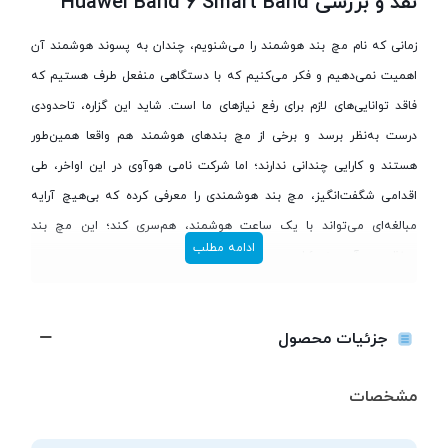
نقد و بررسی Huawei Band 6 Smart Band
زمانی که نام مچ بند هوشمند را می‌شنویم، چندان به پسوند هوشمند آن
اهمیت نمی‌دهیم و فکر می‌کنیم که با دستگاهی منفعل طرف هستیم که
فاقد توانایی‌های لازم برای رفع نیازهای ما است. شاید این گزاره، تاحدودی
درست به‌نظر برسد و برخی از مچ بندهای هوشمند هم واقعا همین‌طور
هستند و کارایی چندانی ندارند؛ اما شرکت نامی هوآوی در این اواخر، طی
اقدامی شگفت‌انگیز، مچ‌ بند هوشمندی را معرفی کرده که بی‌هیچ آرایه
مبالغه‌ای می‌تواند با یک ساعت هوشمند، هم‌سری کند؛ این مچ بند
ادامه مطلب
بی‌نظیر، هوآوی بند ۶ است.
مقدمه‌
جزئیات محصول
اولین چیزی که درمورد این مچ بند هوشمند، خودنمایی می‌کند، اندازه
بزرگ‌تر آن نسبت به اکثر مچ بندهای بازار است؛ به گفته خود شرکت
مشخصات
هوآوی، بند ۶، ۱۴۸ درصد، افزایش اندازه داشته. به طور استعاری، اگر از مچ
بندهای هوشمند و ساعت های هوشمند، میانگین بگیریم، می‌شود هوآوی