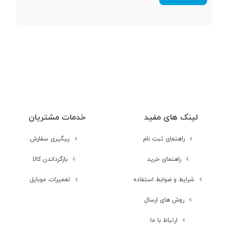
دنیای گیم یک مزیت رقابتی محسوب می‌شود. جایی که تعداد دفعاتی که
صفحه نمایش
صفحه خود را لمس می‌کنید می‌تواند پیروزی یا شکستتان را رقم بزند. یکی
دیگر از ویژگی‌های تأثیرگذار نمایشگر این گوشی، دوربین زیر نمایشگر (UDC)
صفحه نمایش
است. رد مجیک با استفاده از چینش پیکسلی سه‌پایه، همان فناوری موجود
رنگی
در Galaxy Z Fold 3 و ZTE Axon، صفحه نمایشی یکدست و بدون
حواس‌پرتی خلق کرده. این ویژگی، Red Magic 7 pro را به اولین گوشی
صفحه نمایش
لمسی
گیمینگی تبدیل می‌کند که از UDC استفاده کرده و توانسته حس غوطه‌وری
کاملی که گیمرها به دنبالش هستند را برایشان فراهم کند. باتوجه‌به
لینک های مفید
خدمات مشتریان
نوع صفحه نمایش
AMOLED
پیچیدگی‌های قراردادن دوربین در زیر نمایشگر و تازگی این فناوری، حقیقتا
راهنمای ثبت نام
پیگیری سفارش
باید کار رد مجیک را تحسین کرد.
اندازه صفحه
6.8 اینچ
راهنمای خرید
بازگرداندن کالا
نمایش
شرایط و ضوابط استفاده
تعمیرات موبایل
نرخ تازه‌سازی
120 هرتز
روش های ارسال
صفحه نمایش
ارتباط با ما