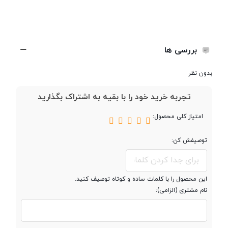
وزن
235 گرم
ساختار بدنه
جلو شیشه ای - پشت شیشه ای -
فریم آلومینیومی
بررسی ها
بدون نظر
تعداد سیم کارت
دو سیم کارت
تجربه خرید خود را با بقیه به اشتراک بگذارید
امتیاز کلی محصول:
پردازنده
توصیفش کن:
به‌عنوان بخشی از سیستم خنک‌کننده ice 9.0 رد مجیک، موقع باز کردن یک
تراشه
Qualcomm SM8450 Snapdragon
بازی یا زمان شارژ، چرخیده و شروع به کار می‌کند. با وجود بهبود نحوه
8 Gen 1
مصرف باتری و مدیریت گرما، این ویژگی باعث بروز اولین اشکال گوشی
این محصول را با کلمات ساده و کوتاه توصیف کنید.
می‌شود: عدم محافظت در برابر آب و گردوخاک. علاوه بر این فن rgb و
نام مشتری (الزامی):
پردازنده ‌مرکزی
هشت هسته ای
تهویه، دو ویژگی بازی محور دیگر هم در Red Magic 7 pro تعبیه شده‌اند:
محرک‌های شانه‌ای و جک 3.5 میلی‌متری صدا. یکی از محرک‌ها در بالای