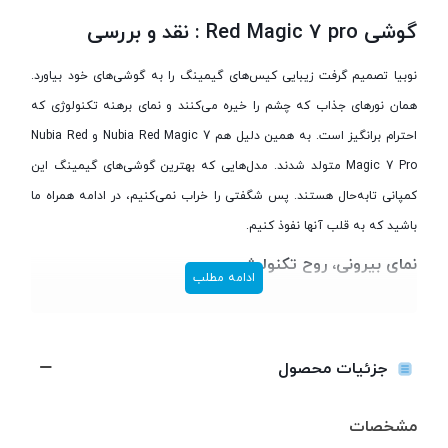
گوشی Red Magic 7 pro : نقد و بررسی
نوبیا تصمیم گرفت زیبایی کیس‌های گیمینگ را به گوشی‌های خود بیاورد.
همان نورهای جذاب که چشم را خیره می‌کنند و نمای برهنه تکنولوژی که
احترام برانگیز است. به همین دلیل هم Nubia Red Magic 7 و Nubia Red
Magic 7 Pro متولد شدند. مدل‌هایی که بهترین گوشی‌های گیمینگ این
کمپانی تابه‌حال هستند. پس شگفتی را خراب نمی‌کنیم، در ادامه همراه ما
باشید که به قلب آنها نفوذ کنیم.
نمای بیرونی، روح تکنولوژی
ادامه مطلب
تکنولوژی یک مفهوم بالقوه نیست، نمود دارد و همان‌طور که می‌بینیم، کل
زندگی ما را به تسخیر خود درآورده. همه ما روزانه ساعت‌ها به تلفن‌ها
هوشمندمان زل می‌زنیم و بدون آنها ممکن است در خیابان گم شویم،
جزئیات محصول
ملاقات‌های مهم را از دست بدهیم، برای اطرافیان احساس دلتنگی کنیم و
مهم‌تر از همه، حوصله‌مان سر برود. Nubia Red Magic 7 pro روح تکنولوژی
مشخصات
را به زندگی می‌دمد. آنچه در نسخه شفاف آن می‌بینید، زیبایی باشکوه