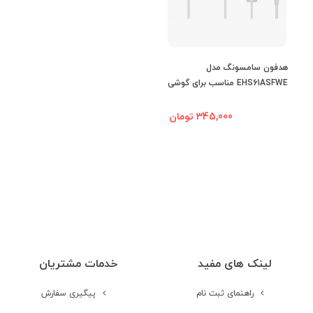
حذف صدای محیط
(noise
cancellation)
هدفون سامسونگ مدل
مقاومت در برابر
EHS61ASFWE مناسب برای گوشی
آب
های سامسونگ
345,000 تومان
مقاومت در برابر
رطوبت
نوع آکوستیک
پشت بسته (Closed-Back)
نشانگر شارژ
لینک های مفید
خدمات مشتریان
دیگر ویژگی ها
IPX7 (مقاومت دربرابر آب تا عمق 1
راهنمای ثبت نام
پیگیری سفارش
متری و حداکثر 30 دقیقه) - صدای Hi-
Fi و 24 بیت - حالت Ambient Sound