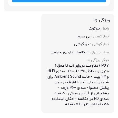
ویژگی ها:
رابط : 
بلوتوث
نوع اتصال : 
بی سیم
نوع گوشی : 
دو گوشی
مناسب برای : 
مکالمه - کاربری عمومی
دیگر ویژگی ها : 
IPX7 (مقاومت دربرابر آب تا عمق 1
متری و حداکثر 30 دقیقه) - صدای Hi-Fi
و 24 بیت - حالت Ambient Sound برای
شنیدن صدای محیط اطراف در حین
پخش محتوا - صدای 360 درجه -
پشتیبانی از فرامین صوتی - کیفیت
صدای HD در مکالمه - امکان استفاده
55 دقیقه‌ای تنها با 5 دقیقه