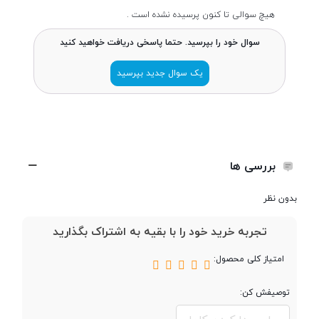
هیچ سوالی تا کنون پرسیده نشده است .
سوال خود را بپرسید. حتما پاسخی دریافت خواهید کنید
اتصالات و امکانات
یک سوال جدید بپرسید
میکروفون
باتری
بررسی ها
بدون نظر
باتری
باتری با ظرفیت 61 میلی‌آمپر ساعت
تجربه خرید خود را با بقیه به اشتراک بگذارید
(ایرباد)
امتیاز کلی محصول:
باتری با ظرفیت 515 میلی‌آمپر ساعت
(محفظه شارژ)
توصیفش کن: