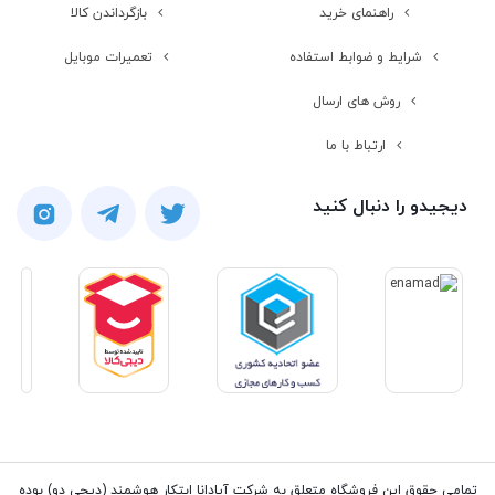
راهنمای خرید
بازگرداندن کالا
برای شنیدن صدای محیط اطراف در
حین پخش محتوا - صدای 360 درجه -
شرایط و ضوابط استفاده
تعمیرات موبایل
پشتیبانی از فرامین صوتی - کیفیت
صدای HD در مکالمه - امکان استفاده
روش های ارسال
55 دقیقه‌ای تنها با 5 دقیقه
ارتباط با ما
دیجیدو را دنبال کنید
تمامی حقوق این فروشگاه متعلق به شرکت آپادانا ابتکار هوشمند (دیجی دو) بوده