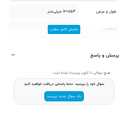
طول و عرض
120x54 میلی‌متر
ضخامت
15 میلی‌متر
نمایش کامل مطلب
وزن
77 گرم
پرسش و پاسخ
ساختار بدنه
پلاستیک
هیچ سوالی تا کنون پرسیده نشده است .
تعداد سیم کارت
دو سیم کارت
سوال خود را بپرسید. حتما پاسخی دریافت خواهید کنید
یک سوال جدید بپرسید
حافظه
پشتیبانی از کارت