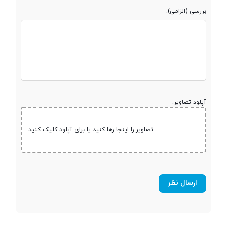
بررسی (الزامی):
شبکه 2G
رادیو
درگاه اتصال کابلی
microUSB v2.0
آپلود تصاویر:
دوربین
تصاویر را اینجا رها کنید یا برای آپلود کلیک کنید.
دوربین
تک دوربین
رزولوشن عکس
VGA
دوربین اول