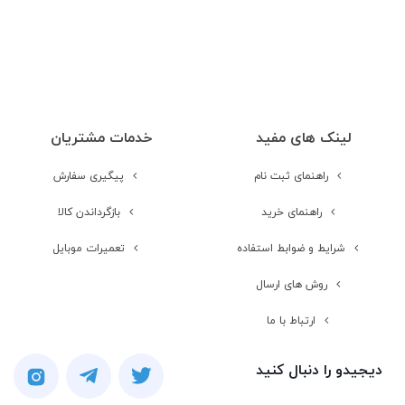
فلش
LED
صدا
لینک های مفید
خدمات مشتریان
ورودی جک 3.5
میلیمتری صدا
راهنمای ثبت نام
پیگیری سفارش
راهنمای خرید
بازگرداندن کالا
امکانات نرم افزاری
شرایط و ضوابط استفاده
تعمیرات موبایل
روش های ارسال
پشتیبانی از زبان
ارتباط با ما
فارسی
دیجیدو را دنبال کنید
باتری