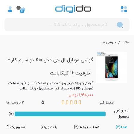
0
خانه
/
بررسی ها
گوشی موبایل ال جی مدل K10 دو سیم کارت
- ظرفیت 16 گیگابایت
گارانتی: ویژه دیجی‌دو : تضمین اصالت کالا و 7روز ضمانت
تعویض کالا (به همراه کد رجیستری) - رنگ: طلایی
1,998,000 تومان
5
امتیاز کلی
2 بررسی ها
امتیاز کلی
(5)
محصول
همه
(2)
همه ستاره ها
(2)
با تصویر
(0)
محبوبیت