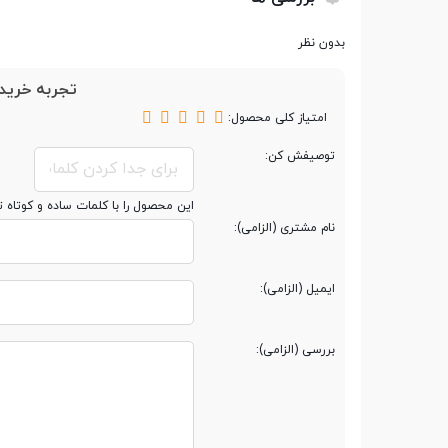
کل پیکسل‌ها
27 مگاپیکسل
بدون نظر
تجربه خرید 
ابعاد حسگر
Full Frame
امتیاز کلی محصول:
توصیفش کن:
نوع حسگر
CMOS
این محصول را با کلمات ساده و کوتاه 
پردازشگر
DIGIC 7
نام مشتری (الزامی):
تعداد پردازشگر
1
ایمیل (الزامی):
بررسی (الزامی):
اتصالات و امکانات
ارتباط USB
USB 2.0