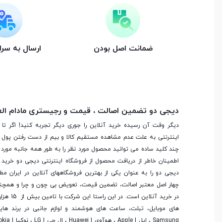
مدل باتری
LP-E6N
تعداد عکس با یکبار
1200 عکس
شارژ
ضمانت اصل بودن
ارسال به سر
مشخصات تصویر
دیجی دو تضمین اصالت ، قیمت و رجیستری مادام ال
دامنه حساسیت
100-40000 ISO
دیگر وقت آن رسیده خرید آنلاین را جوری دیگر تجربه کنید! اگر تا 
اینترنتی به علت عدم مشاهده مستقیم کالا و بیم از دست رفتن پول ا
سایر اطلاعات حساسیت
قابل گسترش تا 102400-50 ISO
چند کلید ساده می توانید محصول مورد نظر را به طور همه جانبه مورد ب
اطمینان خاطر از دریافت محصول از فروشگاه اینترنتی دیجی دو خرید 
دیجی دو را به عنوان یکی از بهترین فروشگاه­های آنلاین در ایران مط
تراز سفیدی
6 حالت و تنظیم دستی
چهار اصل معتبر اصالت، تضمین قیمت، تعویض بی چون و چرا و همچنی
در خرید آنلاین
لرزشگیر
IS II
های موبایل، تبلت، ساعت های هوشمند و لوازم جانبی در برند ها