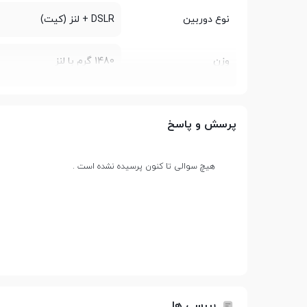
نوع دوربین
DSLR + لنز (کیت)
وزن
1480 گرم با لنز
ابعاد
144x111x75 میلی متر
پرسش و پاسخ
حسگر ها
هیچ سوالی تا کنون پرسیده نشده است .
حداکثر رزولوشن
4160 × 6240
نسبت ابعاد عکس
1:1 - 16:9 - 3:2 - 4:3
پیکسل‌های موثر
26 مگاپیکسل
بررسی ها