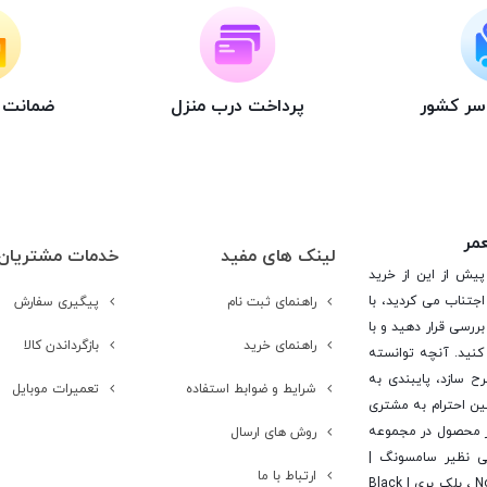
اسر کشور
پرداخت درب منزل
ضمانت ت
عمر
لینک های مفید
خدمات مشتریان
پیش از این از خرید
جتناب می کردید، با
راهنمای ثبت نام
پیگیری سفارش
ررسی قرار دهید و با
راهنمای خرید
بازگرداندن کالا
کنید. آنچه توانسته
رح سازد، پایبندی به
شرایط و ضوابط استفاده
تعمیرات موبایل
ن احترام به مشتری
 است. در این راستا این شرکت با تامین بیش از 15 هزار محصول در مجموعه
روش های ارسال
یی نظیر سامسونگ |
ارتباط با ما
Samsung ، اپل | Apple ، هوآوی | Huawei ، ال جی | LG ، نوکیا | Nokia ، بلک بری | Black