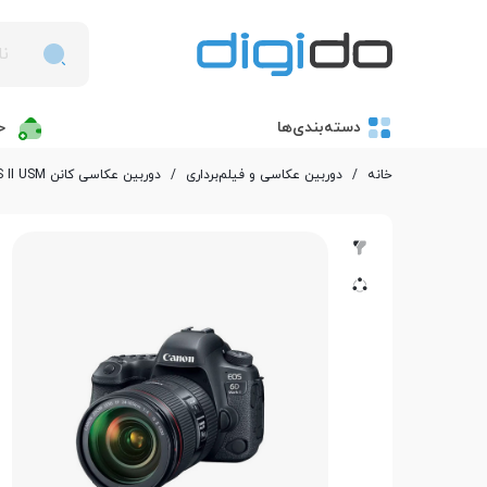
دسته‌بندی‌ها
خ
خانه
/
دوربین عکاسی و فیلم‌برداری
/
دوربین عکاسی کانن EOS 6D Mark II Kit EF 24-105mm f/4L IS II USM