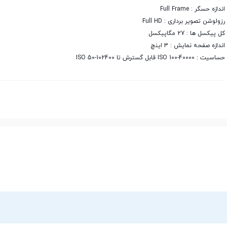
اندازه حسگر : Full Frame
رزولوشن تصویر برداری : Full HD
کل پیکسل ها : 27 مگاپیکسل
اندازه صفحه نمایش : 3 اینچ
حساسیت : ISO 100-40000 قابل گسترش تا ISO 50-102400