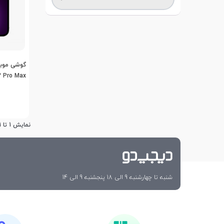
6/256 گیگابایت
نمایش 1 تا 1 از 1 مورد
شنبه تا چهارشنبه 9 الی 18 پنجشنبه 9 الی 14