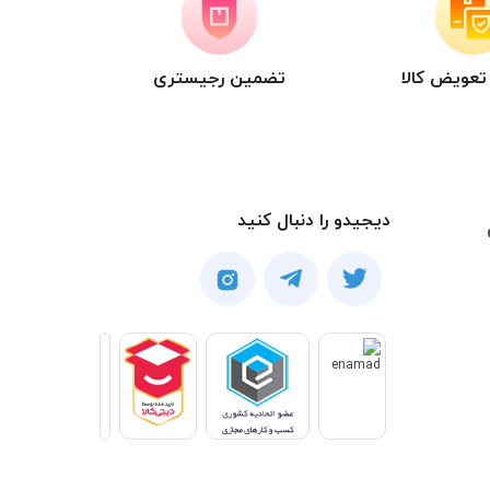
عویض کالا
تضمین رجیستری
دیجیدو را دنبال کنید