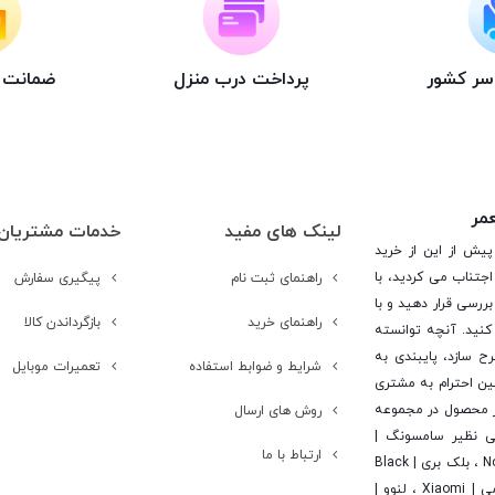
اسر کشور
پرداخت درب منزل
ضمانت ت
عمر
لینک های مفید
خدمات مشتریان
پیش از این از خرید
جتناب می کردید، با
راهنمای ثبت نام
پیگیری سفارش
ررسی قرار دهید و با
راهنمای خرید
بازگرداندن کالا
کنید. آنچه توانسته
رح سازد، پایبندی به
شرایط و ضوابط استفاده
تعمیرات موبایل
ن احترام به مشتری
 است. در این راستا این شرکت با تامین بیش از 15 هزار محصول در مجموعه
روش های ارسال
یی نظیر سامسونگ |
ارتباط با ما
Samsung ، اپل | Apple ، هوآوی | Huawei ، ال جی | LG ، نوکیا | Nokia ، بلک بری | Black
Berry ، اچ تی سی | Htc ، سونی | Sony ، آلکاتل | Alcatel ، شیائومی | Xiaomi ، لنوو |