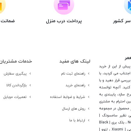
اسر کشور
پرداخت درب منزل
ضمانت ت
عمر
لینک های مفید
خدمات مشتریان
پیش از این از خرید
جتناب می کردید، با
راهنمای ثبت نام
پیگیری سفارش
ررسی قرار دهید و با
راهنمای خرید
بازگرداندن کالا
کنید. آنچه توانسته
رح سازد، پایبندی به
شرایط و ضوابط استفاده
تعمیرات موبایل
ن احترام به مشتری
 است. در این راستا این شرکت با تامین بیش از 15 هزار محصول در مجموعه
روش های ارسال
یی نظیر سامسونگ |
ارتباط با ما
Samsung ، اپل | Apple ، هوآوی | Huawei ، ال جی | LG ، نوکیا | Nokia ، بلک بری | Black
Berry ، اچ تی سی | Htc ، سونی | Sony ، آلکاتل | Alcatel ، شیائومی | Xiaomi ، لنوو |