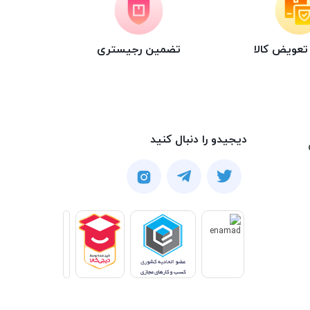
عویض کالا
تضمین رجیستری
دیجیدو را دنبال کنید