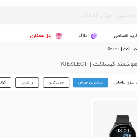
رید اقساطی
بلاگ
پنل همکاری
 | Kieslect
مند کیسلکت | KIESLECT
سازی براساس:
بیشترین فروش
جدیدترین
ارزانترین
گران