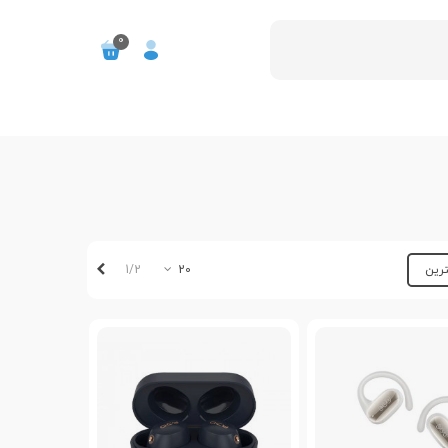
0
بعدی
1/2
ترین
20