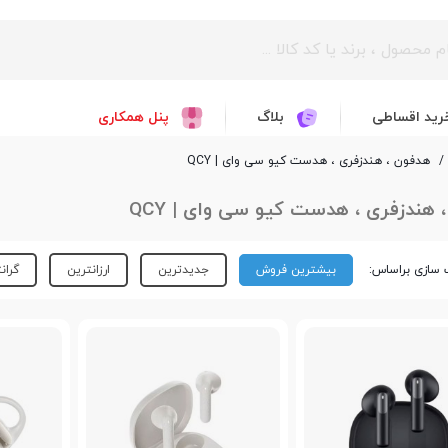
رید اقساطی
بلاگ
پنل همکاری
/
هدفون ، هندزفری ، هدست کیو سی وای | QCY
 هندزفری ، هدست کیو سی وای | QCY
سازی براساس:
بیشترین فروش
جدیدترین
ارزانترین
گران