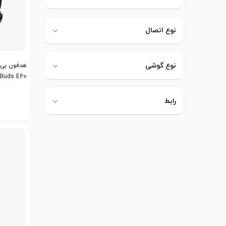
نوع اتصال
نوع گوشی
yBuds E20
رابط