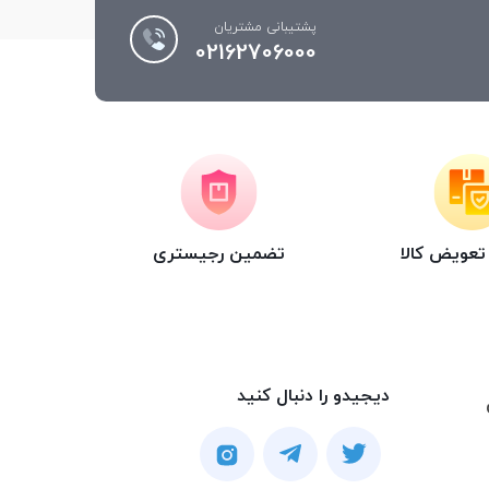
پشتیبانی مشتریان
02162706000
عویض کالا
تضمین رجیستری
دیجیدو را دنبال کنید