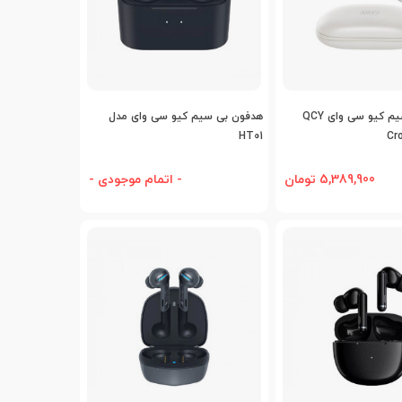
افه به مقایسه
اضافه به مقایسه
هدفون بی سیم کیو سی وای QCY
هدفون بی سیم کیو سی وای مدل
HT01
Cr
5,389,900 تومان
- اتمام موجودی -