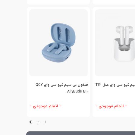
افه به مقایسه
اضافه به مقایسه
 کیو سی وای مدل T12
هدفون بی سیم کیو سی وای QCY
AilyBuds E10
- اتمام موجودی -
- اتمام موجودی -
بعدی
2
1