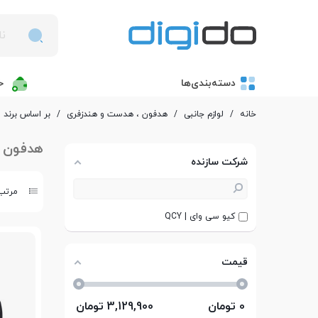
دسته‌بندی‌ها
خ
خانه
/
لوازم جانبی
/
هدفون ، هدست و هندزفری
/
بر اساس برند
هدفون ،
شرکت سازنده
مرتب 
کیو سی وای | QCY
قیمت
0
تومان
3,129,900
تومان