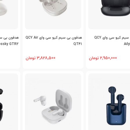
اضافه به مقایسه
اضافه به مقایسه
اض
هدفون بی سیم کیو سی وای QCY
هدفون بی سیم کیو سی وای QCY Air
ossky GTR2
QT41
Ail
2,950,000 تومان
3,828,500 تومان