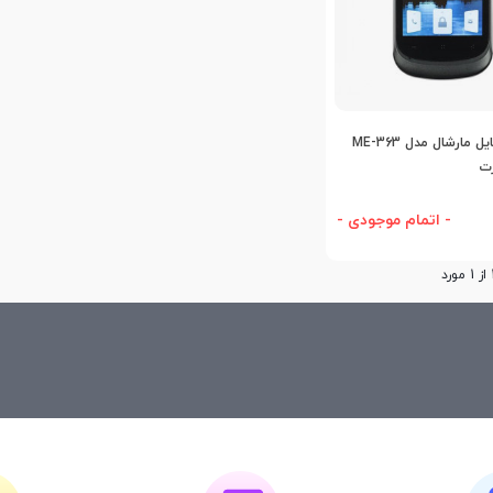
اضافه به مقایسه
گوشی موبایل مارشال مدل ME-363
رت
- اتمام موجودی -