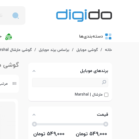
دسته‌بندی‌ها
خ
خانه
/
گوشی موبایل
/
بر‌اساس برند موبایل
/
گوشی مارشال Marshal
گوشی مارشا
برندهای موبایل
مرتب 
مارشال | Marshal
قیمت
549,000
تومان
549,000
تومان