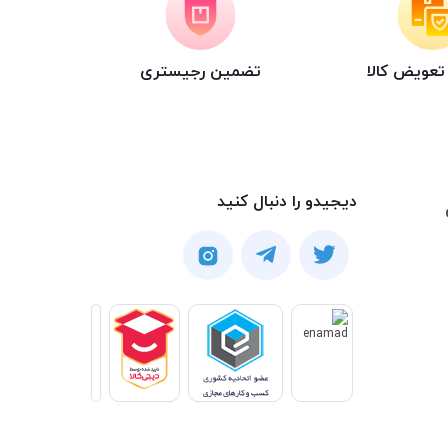
عویض کالا
تضمین رجیستری
دیجیدو را دنبال کنید