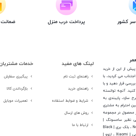
اسر کشور
پرداخت درب منزل
ضمانت ت
عمر
لینک های مفید
خدمات مشتریان
پیش از این از خرید
جتناب می کردید، با
راهنمای ثبت نام
پیگیری سفارش
ررسی قرار دهید و با
راهنمای خرید
بازگرداندن کالا
کنید. آنچه توانسته
رح سازد، پایبندی به
شرایط و ضوابط استفاده
تعمیرات موبایل
ن احترام به مشتری
 است. در این راستا این شرکت با تامین بیش از 15 هزار محصول در مجموعه
روش های ارسال
یی نظیر سامسونگ |
ارتباط با ما
Samsung ، اپل | Apple ، هوآوی | Huawei ، ال جی | LG ، نوکیا | Nokia ، بلک بری | Black
Berry ، اچ تی سی | Htc ، سونی | Sony ، آلکاتل | Alcatel ، شیائومی | Xiaomi ، لنوو |