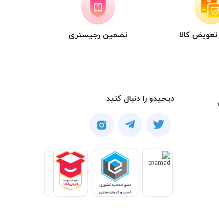
عویض کالا
تضمین رجیستری
دیجیدو را دنبال کنید