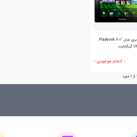
اضافه به مقایسه
تبلت بلک بری مدل "Playbook 7.0
- اتمام موجودی -