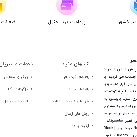
اسر کشور
پرداخت درب منزل
ضمانت ت
عمر
لینک های مفید
خدمات مشتریان
پیش از این از خرید
جتناب می کردید، با
راهنمای ثبت نام
پیگیری سفارش
ررسی قرار دهید و با
راهنمای خرید
بازگرداندن کالا
کنید. آنچه توانسته
رح سازد، پایبندی به
شرایط و ضوابط استفاده
تعمیرات موبایل
ن احترام به مشتری
 است. در این راستا این شرکت با تامین بیش از 15 هزار محصول در مجموعه
روش های ارسال
یی نظیر سامسونگ |
ارتباط با ما
Samsung ، اپل | Apple ، هوآوی | Huawei ، ال جی | LG ، نوکیا | Nokia ، بلک بری | Black
Berry ، اچ تی سی | Htc ، سونی | Sony ، آلکاتل | Alcatel ، شیائومی | Xiaomi ، لنوو |