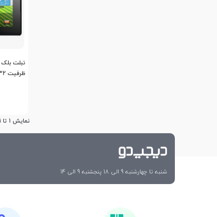
ظرفیت 1/32 گیگابایت
نمایش 1 تا 1 از 1 مورد
شنبه تا چهارشنبه 9 الی 18 پنجشنبه 9 الی 14