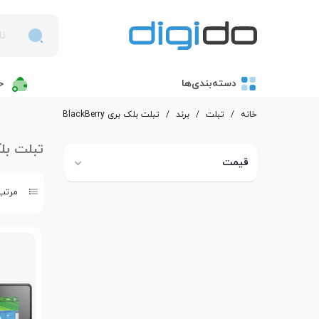
دسته‌بندی‌ها
خ
خانه
/
تبلت
/
برند
/
تبلت بلک بری BlackBerry
تبلت بلک بری
قیمت
مرتب 