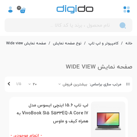
0
خانه
/
کامپیوتر و لپ تاپ
/
نوع صفحه نمایش
/
صفحه نمایش Wide view
صفحه نمایش WIDE VIEW
بعدی
1/5
مرتب سازی براساس:
بیشترین فروش
20
لپ تاپ 15.6 اینچی ایسوس مدل
VivoBook S15 S533EQ-A Core I7 به
همراه کیف و ماوس
- اتمام موجودی -