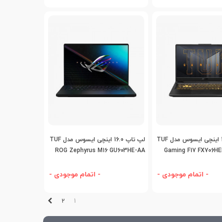
افه به مقایسه
اضافه به مقایسه
لپ تاپ 17.3 اینچی ایسوس مدل TUF
لپ تاپ 16.0 اینچی ایسوس مدل TUF
ROG Zephyrus M16 GU603HE-AA
Gaming F17 FX706HE
Core I7
- اتمام موجودی -
- اتمام موجودی -
بعدی
2
1