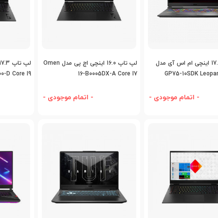
اضافه به مقایسه
اضافه به مقایسه
اض
لپ تاپ 17.3 اینچی ام اس آی مدل
لپ تاپ 16.0 اینچی اچ پی مدل Omen
0-D Core I9
16-B0005DX-A Core I7
GP75-10SDK Leopar
- اتمام موجودی -
- اتمام موجودی -