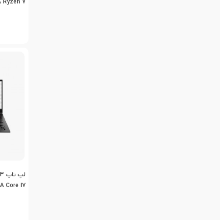
 Ryzen 7
A Core I7