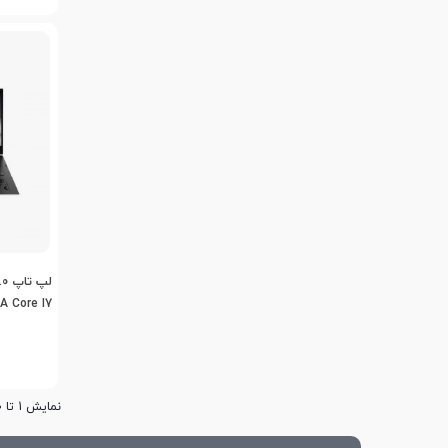
A Core I7
نمایش 1 تا 20 از 26 مورد