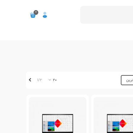
0
بعدی
1/2
ترین
20