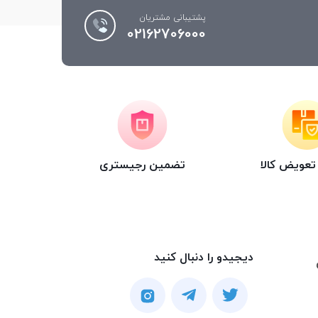
پشتیبانی مشتریان
02162706000
عویض کالا
تضمین رجیستری
دیجیدو را دنبال کنید