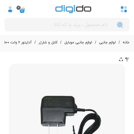
0
خانه
/
لوازم جانبی
/
لوازم جانبی موبایل
/
کابل و شارژر
/
آداپتور ۶ ولت ۵۰۰ میلی آمپر امرن مدل Adapter-S 60220H5SW