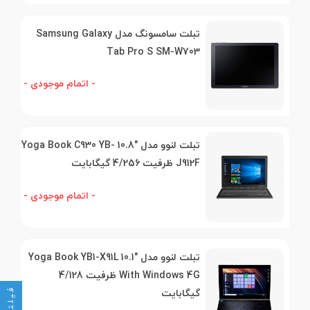
تبلت سامسونگ مدل Samsung Galaxy
Tab Pro S SM-W703
- اتمام موجودی -
تبلت لنوو مدل "10.8 Yoga Book C930 YB-
J912F ظرفیت 4/256 گیگابایت
- اتمام موجودی -
تبلت لنوو مدل "10.1 Yoga Book YB1-X91L
With Windows 4G ظرفیت 4/128
فیلتر
گیگابایت