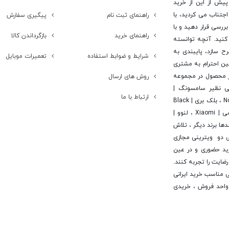
پیش از این از خرید
جتناب می کردید، با
راهنمای ثبت نام
پیگیری سفارش
ررسی قرار دهید و با
راهنمای خرید
بازگرداندن کالا
کنید. آنچه توانسته
رح سازد، پایبندی به
شرایط و ضوابط استفاده
تعمیرات موبایل
ن احترام به مشتری
 است. در این راستا این شرکت با تامین بیش از 15 هزار محصول در مجموعه
روش های ارسال
یی نظیر سامسونگ |
ارتباط با ما
Samsung ، اپل | Apple ، هوآوی | Huawei ، ال جی | LG ، نوکیا | Nokia ، بلک بری | Black
Berry ، اچ تی سی | Htc ، سونی | Sony ، آلکاتل | Alcatel ، شیائومی | Xiaomi ، لنوو |
 | Asus ، ایسر | Acer ، مایکروسافت | Microsoft و صدها برند دیگر ، تلاش
ی دو ویترینی مجازی
خرید حضوری و در عین
ایت را تجربه کنند.
لید کننده فضایی مناسب خرید ایرانی
ن واحد فروش ، خریدی