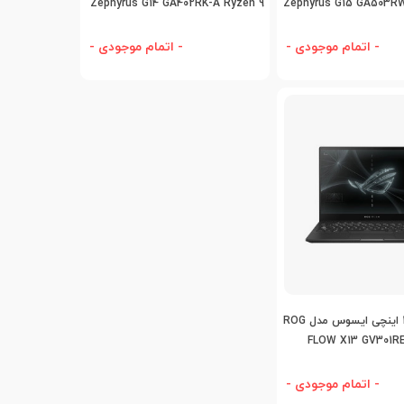
Zephyrus G14 GA402RK-A Ryzen 9
Zephyrus G15 GA503R
- اتمام موجودی -
- اتمام موجودی -
افه به مقایسه
لپ تاپ 13.4 اینچی ایسوس مدل ROG
FLOW X13 GV301RE
- اتمام موجودی -