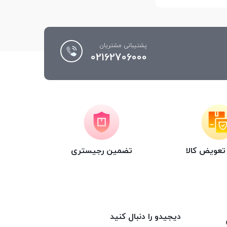
پشتیبانی مشتریان
02162706000
عویض کالا
تضمین رجیستری
دیجیدو را دنبال کنید