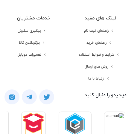
نسبت صفحه
84.1%~
لینک های مفید
خدمات مشتریان
نمایش به بدنه
راهنمای ثبت نام
پیگیری سفارش
رزولوشن صفحه
720x1640 پیکسل
راهنمای خرید
بازگرداندن کالا
نمایش
شرایط و ضوابط استفاده
تعمیرات موبایل
واحد روشنایی
450 نیت (typ)
روش های ارسال
ارتباط با ما
تراکم پیکسلی
268~
دیجیدو را دنبال کنید
محافظت از صفحه
Mohs level 5
نمایش
مخابرات و ارتباطات