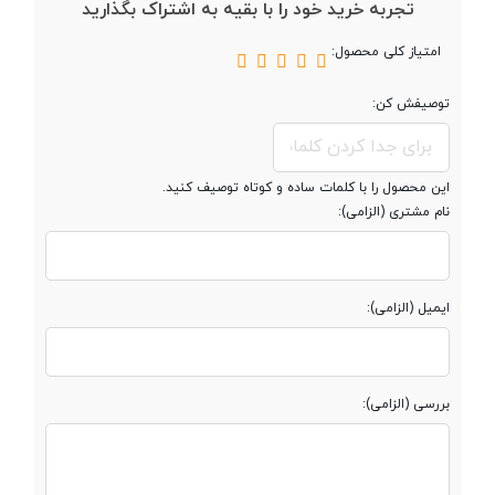
تجربه خرید خود را با بقیه به اشتراک بگذارید
امتیاز کلی محصول:
تعداد سیم کارت
دو سیم کارت
توصیفش کن:
پردازنده
این محصول را با کلمات ساده و کوتاه توصیف کنید.
نام مشتری (الزامی):
تراشه
Unisoc T7250 (12 nm)
پردازنده ‌مرکزی
هشت هسته‌ای
ایمیل (الزامی):
فرکانس پردازنده
(2x1.8 GHz Cortex-A75 & 6x1.6 GHz
‌مرکزی
Cortex-A55)
بررسی (الزامی):
پردازنده گرافیکی
Mali-G57 MP1