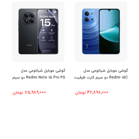
صفحه نمایش
صفحه نمایش
رنگی
صفحه نمایش
لمسی
گوشی موبایل شیائومی مدل
گوشی موبایل شیائومی مدل
گو
Redmi 15C دو سیم کارت ظرفیت
Redmi Note 15 Pro 4G دو سیم
نوع صفحه نمایش
IPS LCD
4/128 گیگابایت
کارت ظرفیت 8/256 گیگابایت
/256
42,898,000 تومان
75,989,000 تومان
اندازه صفحه
6.88 اینچ
نمایش
نرخ تازه‌سازی
120 هرتز
صفحه نمایش