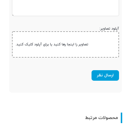
حافظه
آپلود تصاویر:
حافظه داخلی
128 گیگابایت
تصاویر را اینجا رها کنید یا برای آپلود کلیک کنید.
نوع حافظه داخلی
eMMC 5.1
مقدار RAM
4 گیگابایت
پشتیبانی از کارت
microSDXC
حافظه جانبی
محفظه جداگانه
کارت حافظه
محصولات مرتبط