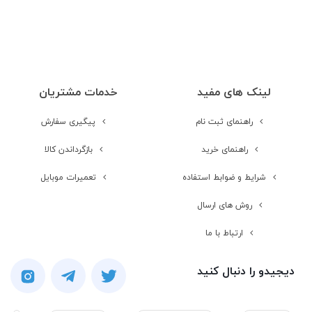
محافظت از صفحه
گوریلا گلس نسل 5
نمایش
مخابرات و ارتباطات
لینک های مفید
خدمات مشتریان
راهنمای ثبت نام
پیگیری سفارش
نوع سیم کارت
سایز نانو (8.8 × 12.3 میلی‌متر)
راهنمای خرید
بازگرداندن کالا
شرایط و ضوابط استفاده
تعمیرات موبایل
شبکه های ارتباطی
4G
روش های ارسال
شبکه 2G
ارتباط با ما
مشخصات شبکه
GSM 850 / 900 / 1800 / 1900 - SIM 1
دیجیدو را دنبال کنید
& SIM 2
2G