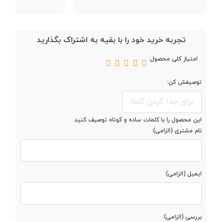
پردازنده گرافیکی
Mali-G57 MC2
تجربه خرید خود را با بقیه به اشتراک بگذارید
حافظه
امتیاز کلی محصول:
توصیفش کن:
حافظه داخلی
256 گیگابایت
نوع حافظه داخلی
UFS 2.2
این محصول را با کلمات ساده و کوتاه توصیف کنید.
نام مشتری (الزامی):
مقدار RAM
12 گیگابایت
ایمیل (الزامی):
پشتیبانی از کارت
microSD
حافظه جانبی
بررسی (الزامی):