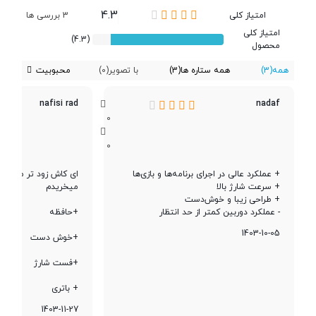
4.3
امتیاز کلی
3 بررسی ها
مقاومت در برابر
IP54، مقاوم در برابر گرد و غبار و
آب
پاشش آب
امتیاز کلی
(4.3)
محصول
همه
(3)
همه ستاره ها
(3)
با تصویر
(0)
محبوبیت
تعداد سیم کارت
دو سیم کارت
nafisi rad
nadaf
0
پردازنده
0
+ عملکرد عالی در اجرای برنامه‌ها و بازی‌ها
تراشه
Mediatek Helio G99 Ultra
+ سرعت شارژ بالا
میخریدم
+ طراحی زیبا و خوش‌دست
- عملکرد دوربین کمتر از حد انتظار
+حافظه
پردازنده ‌مرکزی
هشت هسته‌ای
1403-10-05
+خوش دست
+فست شارژ
فرکانس پردازنده
Octa-core (2x2.2 GHz Cortex-A76
‌مرکزی
& 6x2.0 GHz Cortex-A55)
+ باتری
1403-11-27