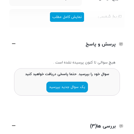
تاریخ شمسی
دی 1402
نمایش کامل مطلب
طراحی
پرسش و پاسخ
طول و عرض
75 × 161.1 میلی متر
هیچ سوالی تا کنون پرسیده نشده است .
سوال خود را بپرسید. حتما پاسخی دریافت خواهید کنید
ضخامت
8 میلی متر
یک سوال جدید بپرسید
وزن
188 گرم
ساختار بدنه
Glass front (Gorilla Glass 5),
plastic frame, plastic back
بررسی ها(3)