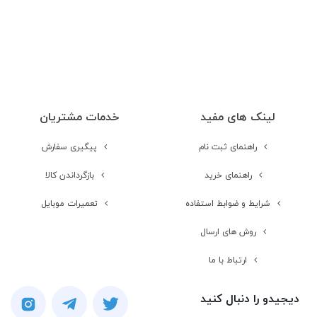
شبکه های ارتباطی
4G
شبکه 2G
مشخصات شبکه
GSM 850 / 900 / 1800 / 1900 - SIM 1
& SIM 2 CDMA 800
2G
لینک های مفید
خدمات مشتریان
راهنمای ثبت نام
پیگیری سفارش
شبکه 3G
راهنمای خرید
بازگرداندن کالا
مشخصات شبکه
HSDPA 850 / 900 / 2100 CDMA2000
شرایط و ضوابط استفاده
تعمیرات موبایل
1xEV-DO
3G
روش های ارسال
شبکه 4G
ارتباط با ما
دیجیدو را دنبال کنید
مشخصات شبکه
1, 3, 5, 8, 34, 38, 39, 40, 41
4G