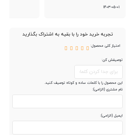
پردازنده گرافیکی
PowerVR GE8320
1403-05-01
حافظه
تجربه خرید خود را با بقیه به اشتراک بگذارید
امتیاز کلی محصول:
حافظه داخلی
128 گیگابایت
توصیفش کن:
نوع حافظه داخلی
eMMC 5.1
این محصول را با کلمات ساده و کوتاه توصیف کنید.
مقدار RAM
4 گیگابایت
نام مشتری (الزامی):
پشتیبانی از کارت
microSDXC
حافظه جانبی
ایمیل (الزامی):
محفظه جداگانه