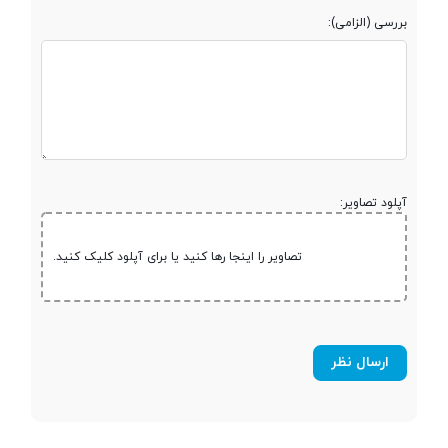
کارت حافظه
بررسی (الزامی):
صفحه نمایش
صفحه نمایش
رنگی
آپلود تصاویر:
صفحه نمایش
تصاویر را اینجا رها کنید یا برای آپلود کلیک کنید.
لمسی
نوع صفحه نمایش
IPS LCD
اندازه صفحه
6.71 اینچ
نمایش