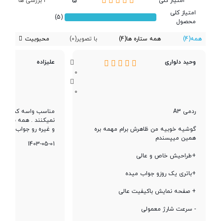
5
امتیاز کلی
4 بررسی ها
تعداد سیم کارت
دو سیم کارت
امتیاز کلی
(5)
محصول
همه
(4)
همه ستاره ها
(4)
با تصویر
(0)
محبوبیت
پردازنده
وحید دلواری
علیزاده
0
تراشه
Mediatek Helio G36
0
ردمی A3
مناسب واسه کسایی که
پردازنده ‌مرکزی
هشت هسته‌ای
نمیکنند . همه برنامه
گوشیه خوبیه من ظاهرش برام مهمه بره
و غیره رو جواب میده
همین میپسندم
1403-05-01
نوع پردازنده
Octa-core (4x2.2 GHz Cortex-A53
+طراحیش خاص و عالی
& 4x1.6 GHz Cortex-A53)
+باتری یک روزو جواب میده
فرکانس پردازنده
Octa-core (4x2.2 GHz Cortex-A53
+ صفحه نمایش باکیفیت عالی
‌مرکزی
& 4x1.6 GHz Cortex-A53)
- سرعت شارژ معمولی