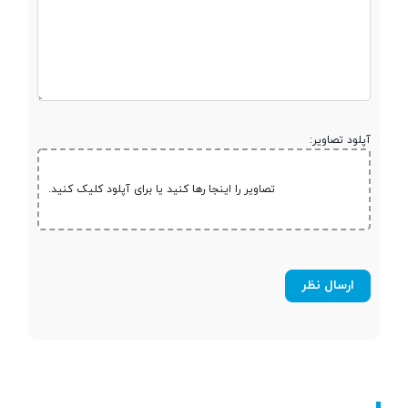
صفحه نمایش
لمسی
نوع صفحه نمایش
AMOLED
آپلود تصاویر:
اندازه صفحه
6.67 اینچ
نمایش
تصاویر را اینجا رها کنید یا برای آپلود کلیک کنید.
نرخ تازه‌سازی
120 هرتز
صفحه نمایش
نسبت صفحه
88.9%~
نمایش به بدنه
رزولوشن صفحه
1080x2400 پیکسل