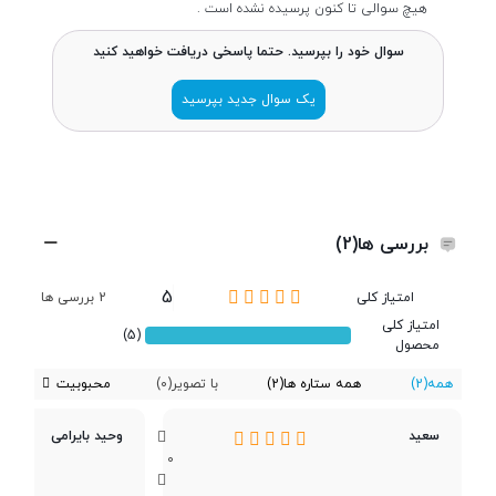
طول و عرض
161.1x75 میلی متر
هیچ سوالی تا کنون پرسیده نشده است .
سوال خود را بپرسید. حتما پاسخی دریافت خواهید کنید
ضخامت
8 میلی متر
یک سوال جدید بپرسید
وزن
179گرم
ساختار بدنه
جلو شیشه ای (گوریلا گلس 5) ، فریم
پلاستیک
بررسی ها(2)
5
امتیاز کلی
2 بررسی ها
مقاومت در برابر
استاندارد IP54 ( مقاوم در برابر گرد و
آب
غبار و پاشش آب )
امتیاز کلی
(5)
محصول
همه
(2)
همه ستاره ها
(2)
با تصویر
(0)
محبوبیت
تعداد سیم کارت
دو سیم کارت
سعید
وحید بایرامی
0
پردازنده