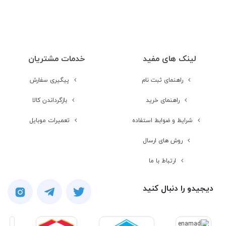
نوع سیم کارت
سایز نانو (8.8 × 12.3 میلی‌متر)
لینک های مفید
خدمات مشتریان
شبکه های ارتباطی
4G
راهنمای ثبت نام
پیگیری سفارش
شبکه 2G
راهنمای خرید
بازگرداندن کالا
شرایط و ضوابط استفاده
تعمیرات موبایل
مشخصات شبکه
GSM 850 / 900 / 1800 / 1900 - SIM 1
& SIM 2
2G
روش های ارسال
ارتباط با ما
شبکه 3G
دیجیدو را دنبال کنید
مشخصات شبکه
HSDPA 800 / 850 / 900 /
1700(AWS) / 1900 / 2100
3G