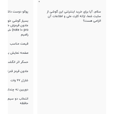
0
سلام، آیا برای خرید اینترنتی این گوشی از
پوکو دوست داشتنی
تراشه
Mediatek Helio G99 Ultra
سایت شما، ارائه کارت ملی و اطلاعات آن
الزامی هست؟
بسیار گوشی خوب و ب
مادون قرمزش خیلی خو
note 10 pro) 
پردازنده ‌مرکزی
هشت هسته ای
راضیم
قیمت مناسب
فرکانس پردازنده
Octa-core (2x2.2 GHz Cortex-A76
‌مرکزی
& 6x2.0 GHz Cortex-A55)
صفحه نمایش با کیفی
حسگر اثر انگشت سری
پردازنده گرافیکی
Mali-G57 MC2
مادون قرمز قدرتمند
شارژر ۶۷ وات
حافظه
دوربین نه چندان خوب
انتخاب دو سیم کارت 
حافظه
حافظه داخلی
256 گیگابایت