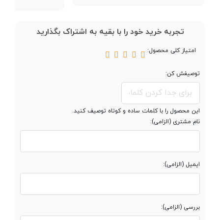
نوع حافظه داخلی
UFS 2.2
تجربه خرید خود را با بقیه به اشتراک بگذارید
مقدار RAM
8 گیگابایت
امتیاز کلی محصول:
توصیفش کن:
پشتیبانی از کارت
microSD
حافظه جانبی
این محصول را با کلمات ساده و کوتاه توصیف کنید.
محفظه جداگانه
نام مشتری (الزامی):
کارت حافظه
ایمیل (الزامی):
صفحه نمایش
صفحه نمایش
بررسی (الزامی):
رنگی