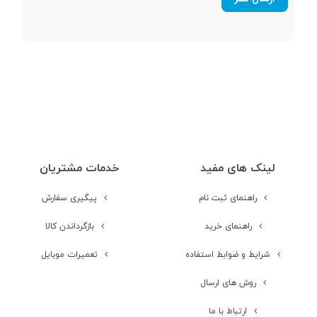
cancellation)
مقاومت در برابر
آب
مقاومت در برابر
رطوبت
قطر درایور
10 میلی متر
لینک های مفید
خدمات مشتریان
راهنمای ثبت نام
پیگیری سفارش
دیگر ویژگی ها
دارای استاندارد IPX4 (مقاوم دربرابر
پاشش آب) - استفاده ممتد تا 25
راهنمای خرید
بازگرداندن کالا
ساعت - حذف صدا با 4 میکروفون -
دارای قابلیت ANC - کاهش تاخیر صدا
شرایط و ضوابط استفاده
تعمیرات موبایل
تا کمتر از 150 میلی ثانیه
روش های ارسال
ارتباط با ما