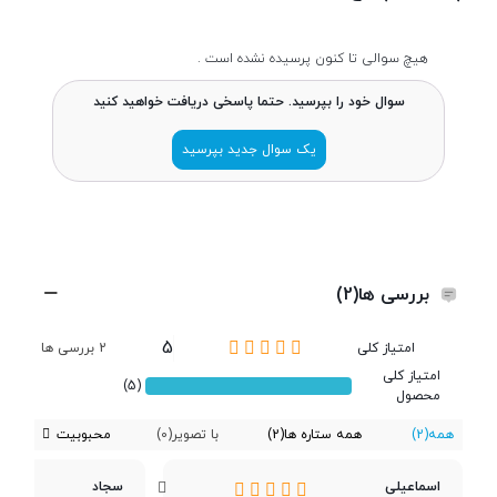
45 گرم (محفظه شارژ)
هیچ سوالی تا کنون پرسیده نشده است .
اتصالات و امکانات
سوال خود را بپرسید. حتما پاسخی دریافت خواهید کنید
یک سوال جدید بپرسید
میکروفون
باتری
بررسی ها(2)
5
باتری
امتیاز کلی
2 بررسی ها
باتری با ظرفیت 40 میلی‌آمپر ساعت
(ایرباد)
امتیاز کلی
(5)
محصول
باتری با ظرفیت 400 میلی‌آمپر ساعت
همه
(2)
همه ستاره ها
(2)
با تصویر
(0)
محبوبیت
(محفظه شارژ)
اسماعیلی
سجاد