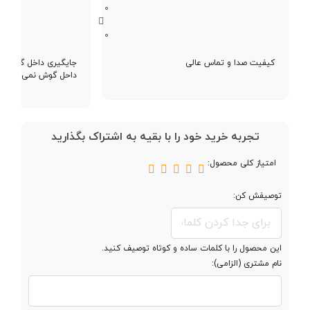
0
عمر باتری هدفون
با ANC روشن : حدودا 4.5 ساعت
در حالت پخش
(حدود 20 ساعت با محفظه شارژ)
0
موسیقی
کیفیت صدا و تماس عالی
جایگیری داخل گوش بس
با ANC خاموش : حدودا 6.5 ساعت
داحل گوش نمی افتد
(حدود 25 ساعت با محفظه شارژ)
زمان مورد نیاز برای
حدودا 1.5 ساعت
تجربه خرید خود را با بقیه به اشتراک بگذارید
شارژ هدفون
امتیاز کلی محصول:
زمان مورد نیاز برای
حدودا 2 ساعت
شارژ محفظه
توصیفش کن:
روش شارژ شدن
از طریق درگاه Type-C
این محصول را با کلمات ساده و کوتاه توصیف کنید.
نام مشتری (الزامی):
سایر مشخصات