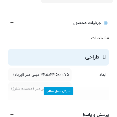
جزئیات محصول
مشخصات
طراحی
ابعاد
32.5x24.5x20.75 میلی متر (ایرباد)
59.4x50x25 میلی‌‌متر (محفظه شارژ)
نمایش کامل مطلب
وزن
3.6 گرم (هر ایرباد)
پرسش و پاسخ