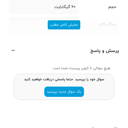
حجم
60 گیگابایت
سبک بازی
مسابقه ای
نمایش کامل مطلب
تعداد بازیکن
یک نفره
پرسش و پاسخ
چند نفره
هیچ سوالی تا کنون پرسیده نشده است .
مالتی پلیر - آنلاین
سوال خود را بپرسید. حتما پاسخی دریافت خواهید کنید
خرید درون
یک سوال جدید بپرسید
برنامه‌ای
سازنده بازی
Codemasters