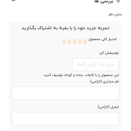
بررسی ها
ناشر بازی
Codemasters
بدون نظر
تاریخ عرضه
30 آبان 1399
تجربه خرید خود را با بقیه به اشتراک بگذارید
امتیاز کلی محصول:
رده بندی سنی
بالای 12 سال
توصیفش کن:
ریجن بازی
PAL/NTSC
این محصول را با کلمات ساده و کوتاه توصیف کنید.
نام مشتری (الزامی):
ایمیل (الزامی):