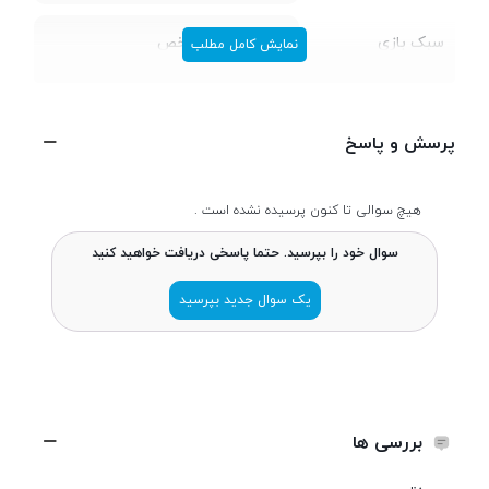
سبک بازی
تیراندازی اول شخص
نمایش کامل مطلب
تعداد بازیکن
چند نفره
پرسش و پاسخ
مالتی پلیر - آنلاین
هیچ سوالی تا کنون پرسیده نشده است .
خرید درون
دارای بتل پس
سوال خود را بپرسید. حتما پاسخی دریافت خواهید کنید
برنامه‌ای
یک سوال جدید بپرسید
سازنده بازی
343 Industries
ناشر بازی
Xbox Game Studios
بررسی ها
تاریخ عرضه
17 آذر 1400