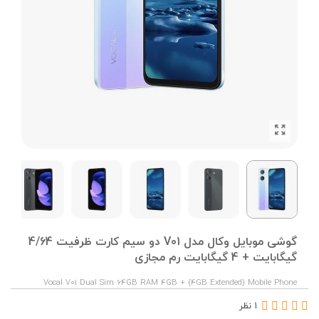
گوشی موبایل وکال مدل V01 دو سیم کارت ظرفیت 4/64
گیگابایت + 4 گیگابایت رم مجازی
Vocal V01 Dual Sim 64GB RAM 4GB + (4GB Extended) Mobile Phone
1 نظر