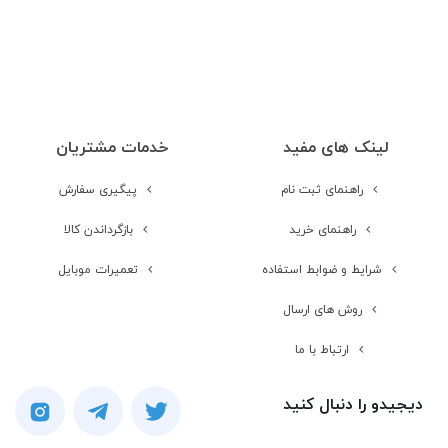
مخابرات و ارتباطات
نوع سیم کارت
سایز نانو (8.8 × 12.3 میلی‌متر)
لینک های مفید
خدمات مشتریان
شبکه های ارتباطی
4G
راهنمای ثبت نام
پیگیری سفارش
شبکه 2G
راهنمای خرید
بازگرداندن کالا
شرایط و ضوابط استفاده
تعمیرات موبایل
شبکه 3G
روش های ارسال
شبکه 4G
ارتباط با ما
دیجیدو را دنبال کنید
اتصال شبکه بی
سیم ( Wi-Fi )