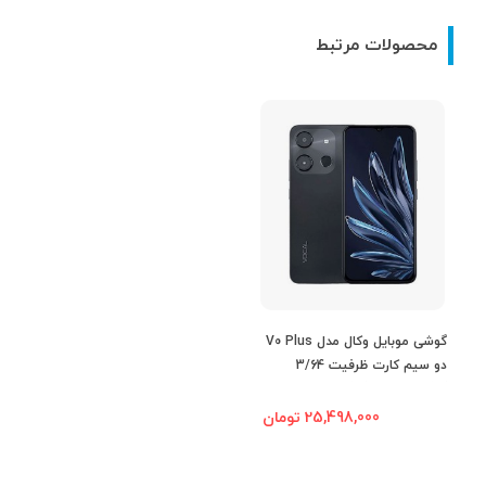
نمایش
محصولات مرتبط
نرخ تازه‌سازی
60 هرتز
صفحه نمایش
نسبت صفحه
82%
نمایش به بدنه
رزولوشن صفحه
720x1612 پیکسل
نمایش
نسبت تصاویر در
20:9
گوشی موبایل وکال مدل V0 Plus
نمایشگر
دو سیم کارت ظرفیت 3/64
گیگابایت + 3 گیگابایت رم مجازی
25,498,000 تومان
تراکم پیکسلی
269 پیکسل در اینچ