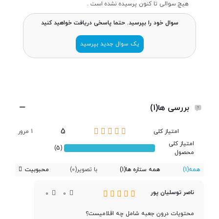
طول و عرض
164.4x75.7 میلی متر
هیچ سوالی تا کنون پرسیده نشده است .
سوال خود را بپرسید. حتما پاسخی دریافت خواهید کنید
ضخامت
8.9 میلی متر
یک سوال جدید بپرسید
ساختار بدنه
جلو شیشه ای ، پشت پلی اتیلن ،
فریم پلاستیکی
تعداد سیم کارت
دو سیم کارت
بررسی ها(1)
5
امتیاز کلی
1 مرور
پردازنده
امتیاز کلی
(5)
محصول
همه
(1)
همه ستاره ها
(1)
با تصویر
(0)
محبوبیت
تراشه
Unisoc SC9863A
ناصر توسلیان پور
0
0
پردازنده ‌مرکزی
هشت هسته‌ای
محتویات درون جعبه شامل چه اقلامیست؟