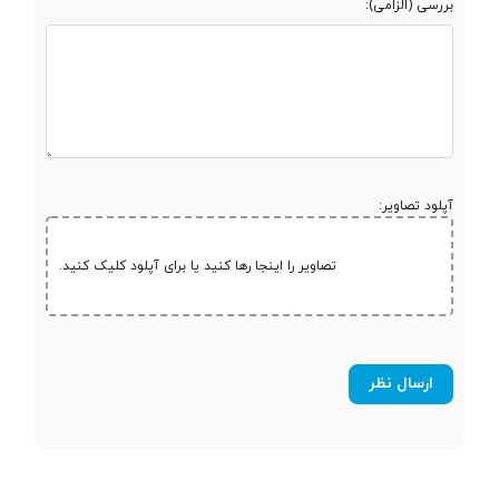
بررسی (الزامی):
محفظه جداگانه
کارت حافظه
صفحه نمایش
آپلود تصاویر:
صفحه نمایش
رنگی
تصاویر را اینجا رها کنید یا برای آپلود کلیک کنید.
صفحه نمایش
لمسی
نوع صفحه نمایش
LCD
اندازه صفحه
6.56 اینچ