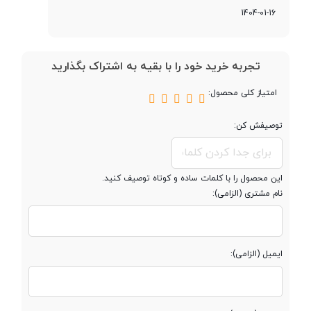
1404-01-16
فرکانس پردازنده
4 هسته 1.6 گیگاهرتز Cortex-A55 و
‌مرکزی
4 هسته 1.2 گیگاهرتز Cortex-A55
تجربه خرید خود را با بقیه به اشتراک بگذارید
پردازنده گرافیکی
IMG GE8322
امتیاز کلی محصول:
توصیفش کن:
حافظه
این محصول را با کلمات ساده و کوتاه توصیف کنید.
حافظه داخلی
64 گیگابایت
نام مشتری (الزامی):
مقدار RAM
4 گیگابایت
ایمیل (الزامی):
پشتیبانی از کارت
microSDXC
حافظه جانبی