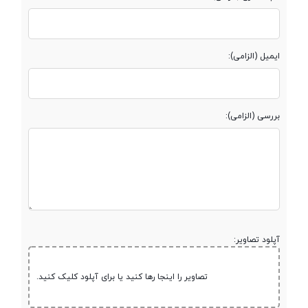
پردازنده گرافیکی
Mali-G57 MC2
ایمیل (الزامی):
حافظه
بررسی (الزامی):
حافظه داخلی
128 گیگابایت
مقدار RAM
8 گیگابایت
پشتیبانی از کارت
microSDXC
حافظه جانبی
آپلود تصاویر:
تصاویر را اینجا رها کنید یا برای آپلود کلیک کنید.
محفظه جداگانه
کارت حافظه