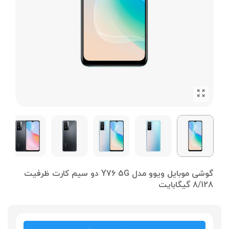
گوشی موبایل ویوو مدل Y76 5G دو سیم کارت ظرفیت
8/128 گیگابایت