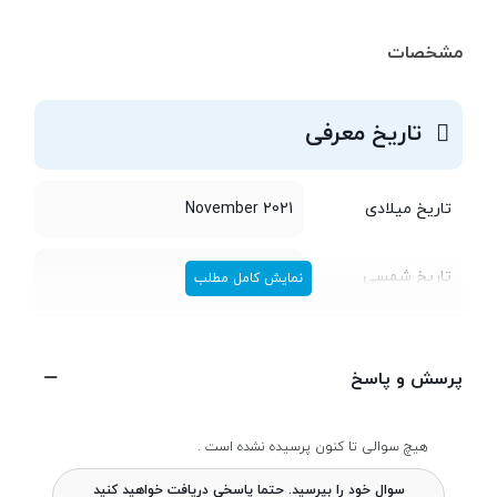
مشخصات
تاریخ معرفی
تاریخ میلادی
November 2021
تاریخ شمسی
آذر 1400
نمایش کامل مطلب
طراحی
پرسش و پاسخ
طول و عرض
163.8x75 میلی متر
هیچ سوالی تا کنون پرسیده نشده است .
سوال خود را بپرسید. حتما پاسخی دریافت خواهید کنید