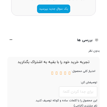
ضخامت
7.8 میلی متر
یک سوال جدید بپرسید
وزن
175 گرم
تعداد سیم کارت
دو سیم کارت
بررسی ها
بدون نظر
پردازنده
تجربه خرید خود را با بقیه به اشتراک بگذارید
تراشه
Mediatek MT6833 Dimensity 700
امتیاز کلی محصول:
توصیفش کن:
پردازنده ‌مرکزی
هشت هسته‌ای
فرکانس پردازنده
2x2.2 GHz Cortex-A76 & 6x2.0 GHz
این محصول را با کلمات ساده و کوتاه توصیف کنید.
‌مرکزی
Cortex-A55
نام مشتری (الزامی):