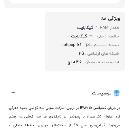
ویژگی ها:
مقدار RAM : 
2 گیگابایت
حافظه داخلی : 
32 گیگابایت
نسخه سیستم عامل : 
Lollipop 5.1
شبکه های ارتباطی : 
4G
اندازه صفحه نمایش : 
4.6 اینچ
توضیحات
در جريان کنفرانس IFA2015 در برلين، شرکت سوني سه گوشي جديد معرفي
کرد. عنوان Z5 همراه با پسوندي در نام‌گذاري‌ هر سه گوشي به چشم
مي‌خورد. گوشي‌هاي سري Z5 از سخت‌افزار، دوربين‌، حافظه داخلي و