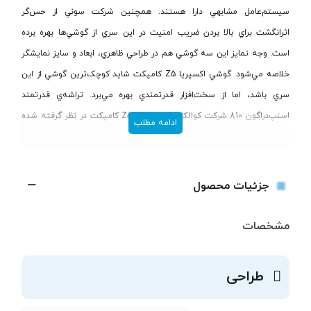
سيستم‌عامل مشابهي دارا هستند. همچنين شرکت سوني از حس‌گر
اثرانگشت براي بالا بردن ضريب امنيت در اين سري از گوشي‌ها بهره برده
است. وجه تمايز اين سه گوشي هم در طراحي ظاهري، ابعاد و سايز نمايشگر
خلاصه مي‌شود. گوشي اکسپريا Z5 کامپکت شايد کوچک‌ترين گوشي از اين
سري باشد، اما از سخت‌افزار قدرتمندي بهره مي‌برد. تراشه‌ي قدرتمند
اسنپ‌دراگون 810 شرکت کوالکام براي سوني Z5 کامپکت در نظر گرفته شده
ادامه مطلب
است. روي اين تراشه 2 پردازنده‌ي 4 هسته‌اي با فرکانس‌هاي 1.5 و 2.0
گيگاهرتزي، پردازنده‌ي گرافيکي آدرنو 430 و البته 3 گيگابايت رم قرار
گرفته‌اند. سوني همچنان اعتقادي به عرضه‌ي گوشي در نسخههاي‌ مختلف با
جزئیات محصول
حافظه‌هاي داخلي متفاوت ندارد و Z5 کامپکت را با حافظه‌ي داخلي ثابت 32
گيگابايتي به همراه امکان به‌کارگيري کارت حافظه‌ي جانبي تا حجم 200
مشخصات
گيگابايت روانه‌ي بازار کرده است. دوربين اصلي اين گوشي سنسوري 23
مگاپيکسلي دارد، اين اولين بار است که سوني از اين سنسور در گوشي‌هاي
طراحی
توليدي خود استفاده مي‌کند. اين دوربين مي‌تواند ويديوي‌هاي 4K با سرعت
30 فريم بر ثانيه را ضبط کند. دوربين سلفي Z5 کامپکت، هم 5.1