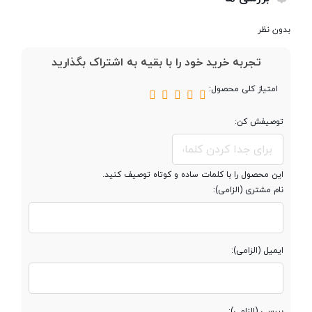
810
نظرگرفته شده است که به ادعاي سوني و با در نظرگرفتن تراشه‌ي
بدون نظر
پرمصرفش، ‌مي‌تواند انرژي لازم براي دو روز استفاده‌ي معمولي از سوني Z5
پردازنده ‌مرکزی
Quad-core Cortex-A53 + Quad-
کامپکت را تامين کند.
تجربه خرید خود را با بقیه به اشتراک بگذارید
core Cortex-A57
امتیاز کلی محصول:
نوع پردازنده
64 بیت
توصیفش کن:
فرکانس پردازنده
1.5 و 2.0 گیگاهرتز
‌مرکزی
این محصول را با کلمات ساده و کوتاه توصیف کنید.
نام مشتری (الزامی):
پردازنده گرافیکی
Adreno 430
ایمیل (الزامی):
حافظه
بررسی (الزامی):