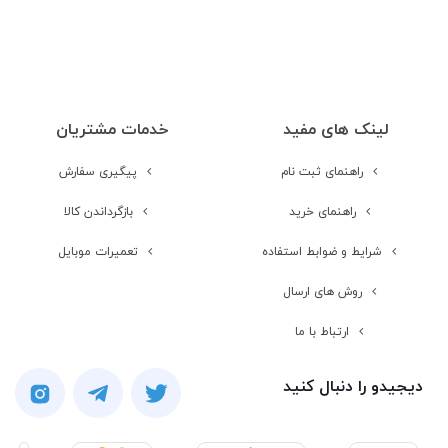
صفحه نمایش
لمسی
نوع صفحه نمایش
LCD
لینک های مفید
خدمات مشتریان
اندازه صفحه
4.6 اینچ
راهنمای ثبت نام
پیگیری سفارش
نمایش
راهنمای خرید
بازگرداندن کالا
رزولوشن صفحه
1280 × 720 | HD
شرایط و ضوابط استفاده
تعمیرات موبایل
نمایش
روش های ارسال
تراکم پیکسلی
323 پیکسل بر هر اینچ
ارتباط با ما
تعداد رنگ
16 میلیون رنگ
دیجیدو را دنبال کنید
محافظت از صفحه
Scratch-Resistant Glass