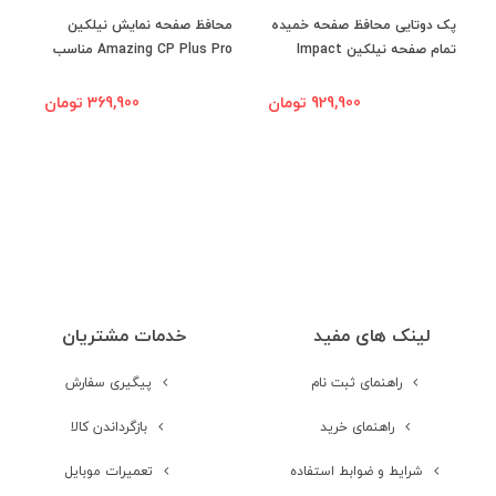
پک دوتایی محافظ صفحه خمیده
محافظ صفحه نمایش نیلکین
مح
تمام صفحه نیلکین Impact
Amazing CP Plus Pro مناسب
Curved مناسب برای گوشی
برای گوشی Samsung Galaxy
G
A01
Samsung Galaxy S22 Plus 5G
929,900 تومان
369,900 تومان
لینک های مفید
خدمات مشتریان
راهنمای ثبت نام
پیگیری سفارش
راهنمای خرید
بازگرداندن کالا
شرایط و ضوابط استفاده
تعمیرات موبایل