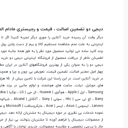
بلوتوث
نسخه‌ی 4.0 با پروفایل‌های A2DP , AVRCP, DI, HFP, HID, HOGP, HSP, MAP, OPP, PAN, PBAP
فناوری مکان‌یابی ( GPS
A- GPS , GLONASS
دیجی دو تضمین اصالت ، قیمت و رجیستری مادام ال
)
دیگر وقت آن رسیده خرید آنلاین را جوری دیگر تجربه کنید! اگر تا 
اینترنتی به علت عدم مشاهده مستقیم کالا و بیم از دست رفتن پول ا
درگاه اتصال کابلی
microUSB
چند کلید ساده می توانید محصول مورد نظر را به طور همه جانبه مورد ب
اطمینان خاطر از دریافت محصول از فروشگاه اینترنتی دیجی دو خرید 
دیجی دو را به عنوان یکی از بهترین فروشگاه­های آنلاین در ایران مط
قابلیت پشتیبانی از سیم
دارد - یک سیم کارت
چهار اصل معتبر اصالت، تضمین قیمت، تعویض بی چون و چرا و همچنی
کارت
در خرید آنلاین
های موبایل، تبلت، ساعت های هوشمند و لوازم جانبی در برند ها
قابلیت مکالمه
Lenovo ، ایسوس
Fi 802.11 b/g/n, Wi-Fi Direct
Wi-Fi
چرا تبلت t561 سامسونگ
را بخریم؟
نموده خدمات بی نظیری در حوزه دیجیتال به مشتریان ارائه دهد. دیج
از محصولات دیجیتال را فراهم آورده تا مشتریان بتوانند بی نیاز از 
اگر کیفیت تصاویر و روزولوشن تصاویر برای شما اهمیت دارد، خرید تبلت t561 س
حال با بررسی تخصصی و مقایسه محصولات، خریدی توامان با آگاهی و رض