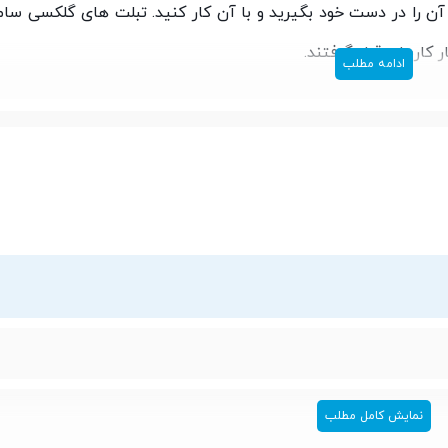
آن را در دست خود بگیرید و با آن کار کنید. تبلت های گلکسی سا
ادامه مطلب
پشتیبانی از سیستم عامل اندروید و استفاده از ویژگی cutting edge دریچه ای از دنیای جدید از سرگرمی و ارتبا
شما خواهد گشود. صفحه نمایش هوشمند تبلت t561 سامسونگ، باعث ارتقا کیفیت تصاویر شده و همچنین می 
زی ها، تماشای فیلم، شنیدن موسیقی، استفاده از برنامه های کار
امسونگ، از سنسور شتاب سنج استفاده شده است. هسته پردازشگر
نمایش کامل مطلب
استفاده در تبلت t561 سامسونگ، هسته re