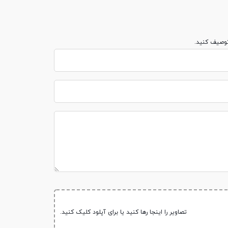
توصیف کنید.
همانطور که می دانیم یکی از پارامترهای مهم هر گ
نسبت ابعاد 16:10 و سایز صفحه 4/24 سانتی متر ( در حدود 6/9 اینچ ) و رزولو
امکان اتصال تبلت t561 سامسونگ از طریق واسط wlan امکان پذیر است. این سری از گلکسی های برند سامسون
تصاویر را اینجا رها کنید یا برای آپلود کلیک کنید.
ظرفیت باتری تبلت t561 سامسونگ، 5000 میلی آمپر 