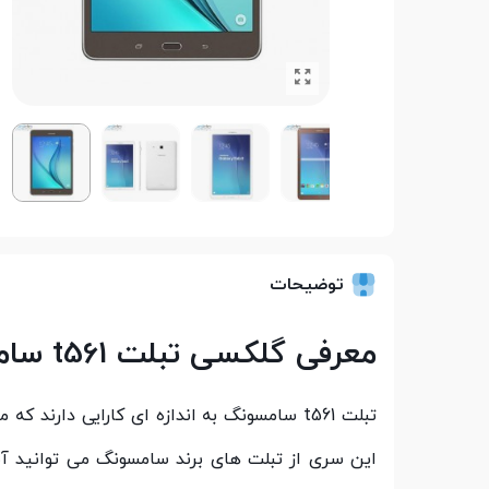
توضیحات
معرفی گلکسی تبلت t561 سامسونگ
تبلت t561 سامسونگ به اندازه ای کارایی دارن