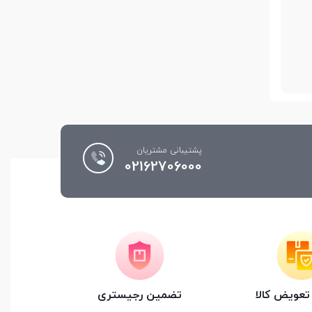
ر بازار موجود
ها، آداپتور
حافظه هشت گیگابایتی آن و همچنین دوربین 5 مگاپیکسل و
پشتیبانی مشتریان
02162706000
 کاربردی را
عویض کالا
تضمین رجیستری