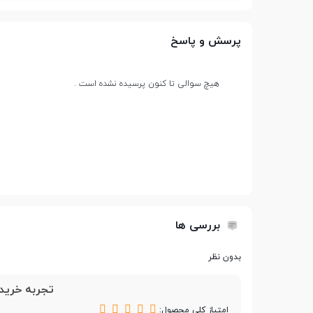
می باشد.
ابعاد
8.5 × 149.5 × 241.9 میلی متر
پرسش و پاسخ
پردازنده
هیچ سوالی تا کنون پرسیده نشده است .
پردازنده گرافیکی
Mali-400 MP2 GPU
حافظه
بررسی ها
مقدار RAM
کمتر از 2 گیگابایت
بدون نظر
پشتیبانی از کارت حافظه
microSD
تجربه خرید 
جانبی
امتیاز کلی محصول: