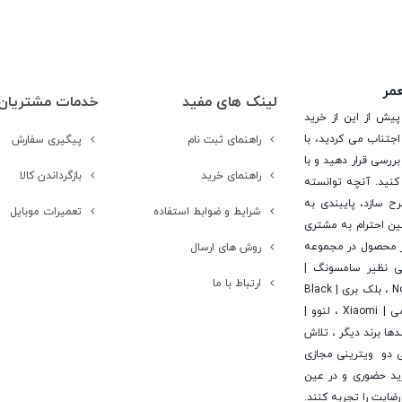
عمر
لینک های مفید
خدمات مشتریان
پیش از این از خرید
جتناب می کردید، با
راهنمای ثبت نام
پیگیری سفارش
ررسی قرار دهید و با
راهنمای خرید
بازگرداندن کالا
کنید. آنچه توانسته
رح سازد، پایبندی به
شرایط و ضوابط استفاده
تعمیرات موبایل
ن احترام به مشتری
 است. در این راستا این شرکت با تامین بیش از 15 هزار محصول در مجموعه
روش های ارسال
یی نظیر سامسونگ |
ارتباط با ما
Samsung ، اپل | Apple ، هوآوی | Huawei ، ال جی | LG ، نوکیا | Nokia ، بلک بری | Black
Berry ، اچ تی سی | Htc ، سونی | Sony ، آلکاتل | Alcatel ، شیائومی | Xiaomi ، لنوو |
 | Asus ، ایسر | Acer ، مایکروسافت | Microsoft و صدها برند دیگر ، تلاش
Wi-
ی دو ویترینی مجازی
خرید حضوری و در عین
امسونگ به شما پیشنهاد می شود.
ایت را تجربه کنند.