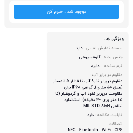
موجود شد ، خبرم کن
ویژگی ها:
صفحه نمایش لمسی : 
دارد
جنس بدنه : 
آلومینیومی
فرم صفحه  : 
دایره
مقاوم در برابر آب : 
مقاوم دربرابر نفوذ آب تا فشار 5 اتمسفر
(عمق 50 متری), گواهی IP68 برای
مقاومت دربرابر نفوذ آب و گردوغبار (تا
1.5 متر برای 30 دقیقه), استاندارد
نظامی MIL-STD-810H
قابلیت مکالمه : 
دارد
اتصالات : 
NFC - Bluetooth - Wi-Fi - GPS