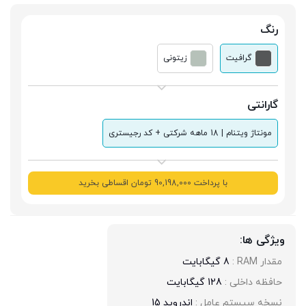
رنگ
گرافیت
زیتونی
گارانتی
مونتاژ ویتنام | 18 ماهه شرکتی + کد رجیستری
با پرداخت 90,198,000 تومان اقساطی بخرید
ویژگی ها:
مقدار RAM : 
8 گیگابایت
حافظه داخلی : 
128 گیگابایت
نسخه سیستم عامل : 
اندروید 15