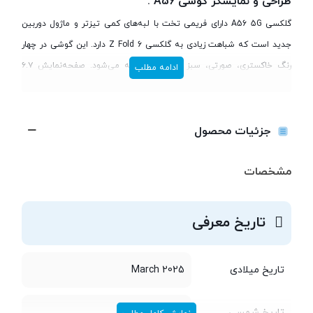
طراحی و نمایشگر گوشی A56 :
گلکسی A56 5G دارای فریمی تخت با لبه‌های کمی تیزتر و ماژول دوربین
جدید است که شباهت زیادی به گلکسی Z Fold 6 دارد. این گوشی در چهار
رنگ خاکستری، صورتی، سبز و مشکی عرضه می‌شود. صفحه‌نمایش ۶.۷
ادامه مطلب
اینچی سوپر امولد با وضوح ۱۰۸۰×۲۳۴۰ پیکسل و نرخ نوسازی ۱۲۰ هرتز،
تصاویر را با کیفیت بالا و رنگ‌های زنده نمایش می‌دهد. روشنایی این
نمایشگر در حالت عادی به ۱۲۰۰ نیت و در حالت حداکثری به ۱۹۰۰ نیت
جزئیات محصول
می‌رسد که استفاده در نور آفتاب را تسهیل می‌کند.
مشخصات
تاریخ معرفی
تاریخ میلادی
2025 March
تاریخ شمسی
اسفند 1403